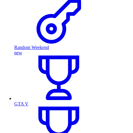
Random Weekend
new
GTA V