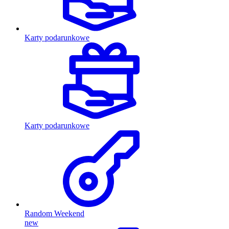
Karty podarunkowe
Karty podarunkowe
Random Weekend
new