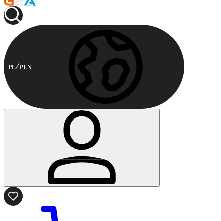
PL
PLN