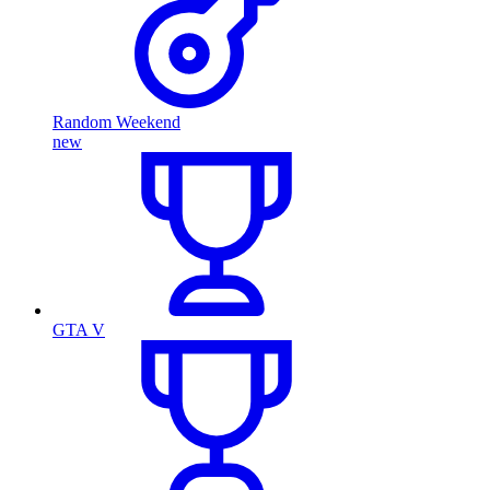
Random Weekend
new
GTA V