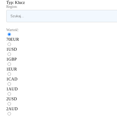
Typ
:
Klucz
Region:
Wartość:
70
EUR
1
USD
1
GBP
1
EUR
1
CAD
1
AUD
2
USD
2
AUD