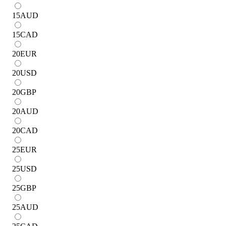
15
AUD
15
CAD
20
EUR
20
USD
20
GBP
20
AUD
20
CAD
25
EUR
25
USD
25
GBP
25
AUD