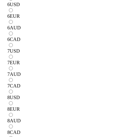
6
USD
6
EUR
6
AUD
6
CAD
7
USD
7
EUR
7
AUD
7
CAD
8
USD
8
EUR
8
AUD
8
CAD