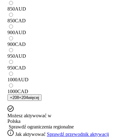
850
AUD
850
CAD
900
AUD
900
CAD
950
AUD
950
CAD
1000
AUD
1000
CAD
+
208
+
204
więcej
Możesz aktywować w
Polska
Sprawdź ograniczenia regionalne
Jak aktywować
Sprawdź przewodnik aktywacji