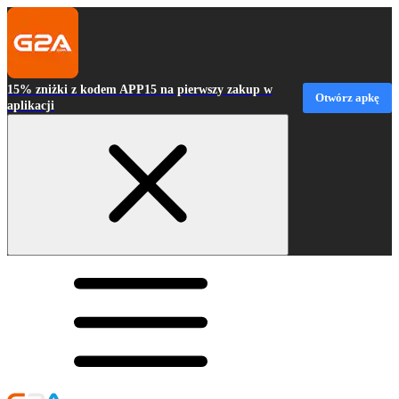
15% zniżki z kodem APP15 na pierwszy zakup w
Otwórz apkę
aplikacji