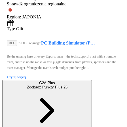
Sprawdź ograniczenia regionalne
Region
:
JAPONIA
Typ
:
Gift
PC Building Simulator (PC) - Steam Key - GLOBAL
To DLC wymaga:
DLC
Be the unsung hero of every Esports team – the tech support! Start with a humble
team, and rise up the ranks as you juggle demands from players, sponsors and the
team manager. Manage the team’s tech budget, put the right ...
Czytaj więcej
G2A Plus
Zdobądź Punkty Plus:
25