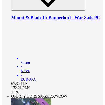
Mount & Blade II: Bannerlord - War Sails PC
Steam
•
Klucz
•
EUROPA
67.35
PLN
172.01
PLN
-
61
%
OFERTY OD 25 SPRZEDAWCÓW