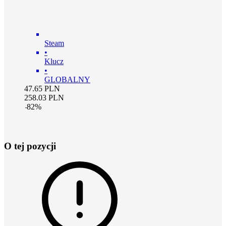
Steam
•
Klucz
•
GLOBALNY
47.65
PLN
258.03
PLN
-
82
%
O tej pozycji