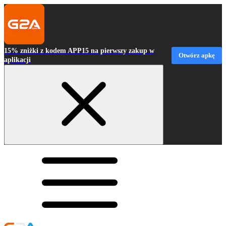
15% zniżki z kodem APP15 na pierwszy zakup w
Otwórz apkę
aplikacji