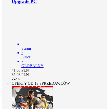
Upgrade PC
Steam
•
Klucz
•
GLOBALNY
41.68
PLN
85.98
PLN
-
52
%
OFERTY OD 18 SPRZEDAWCÓW