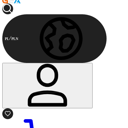
PL
PLN