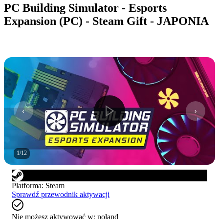
PC Building Simulator - Esports
Expansion (PC) - Steam Gift - JAPONIA
1
/
12
Platforma
:
Steam
Sprawdź przewodnik aktywacji
Nie możesz aktywować w:
poland