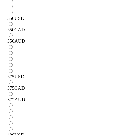
350
USD
350
CAD
350
AUD
375
USD
375
CAD
375
AUD