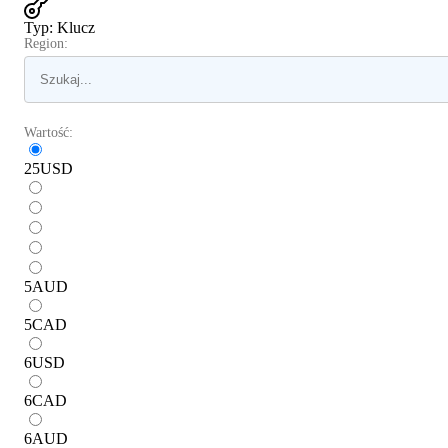
Typ
:
Klucz
Region:
Wartość:
25
USD
5
AUD
5
CAD
6
USD
6
CAD
6
AUD