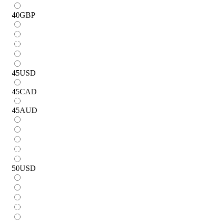
40
GBP
45
USD
45
CAD
45
AUD
50
USD