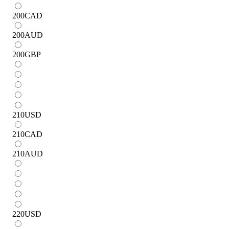
200
CAD
200
AUD
200
GBP
210
USD
210
CAD
210
AUD
220
USD