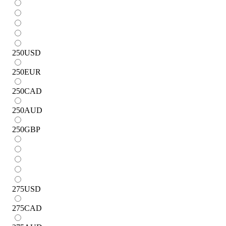
250
USD
250
EUR
250
CAD
250
AUD
250
GBP
275
USD
275
CAD