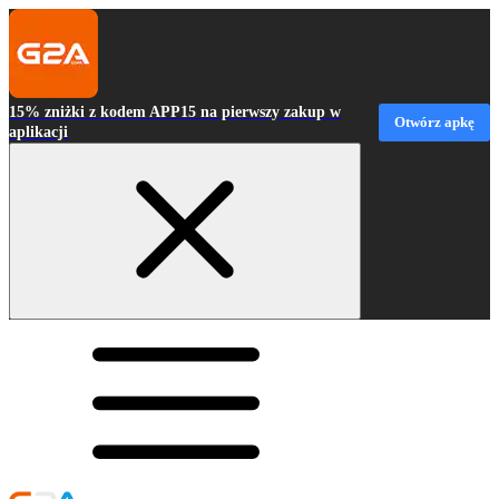
15% zniżki z kodem APP15 na pierwszy zakup w
Otwórz apkę
aplikacji