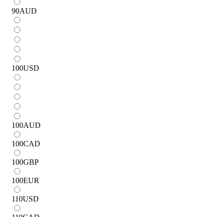
90
AUD
100
USD
100
AUD
100
CAD
100
GBP
100
EUR
110
USD