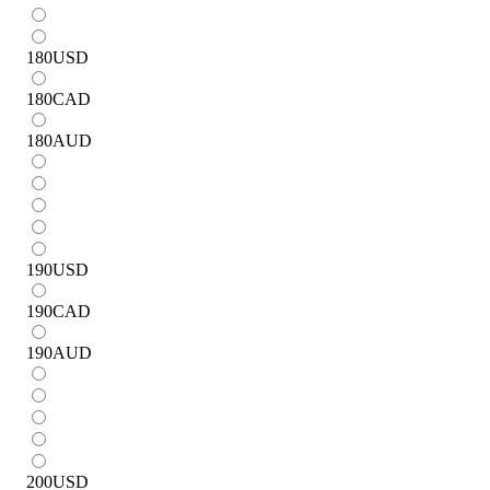
180
USD
180
CAD
180
AUD
190
USD
190
CAD
190
AUD
200
USD