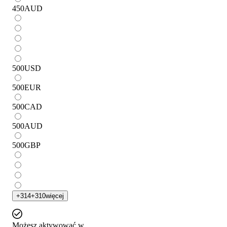
450
AUD
500
USD
500
EUR
500
CAD
500
AUD
500
GBP
+
314
+
310
więcej
Możesz aktywować w