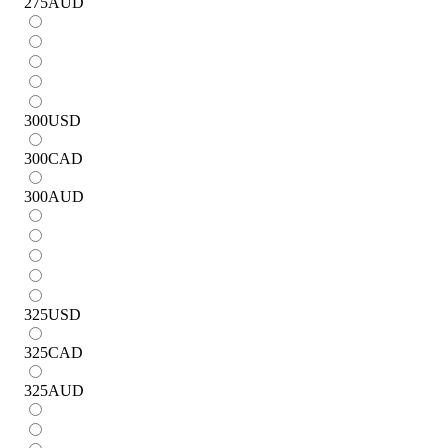
275
AUD
300
USD
300
CAD
300
AUD
325
USD
325
CAD
325
AUD