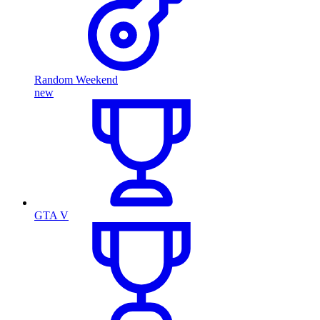
Random Weekend
new
GTA V