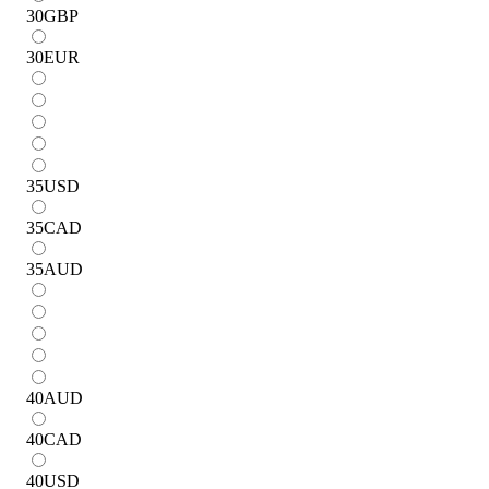
30
GBP
30
EUR
35
USD
35
CAD
35
AUD
40
AUD
40
CAD
40
USD