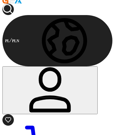
PL
PLN