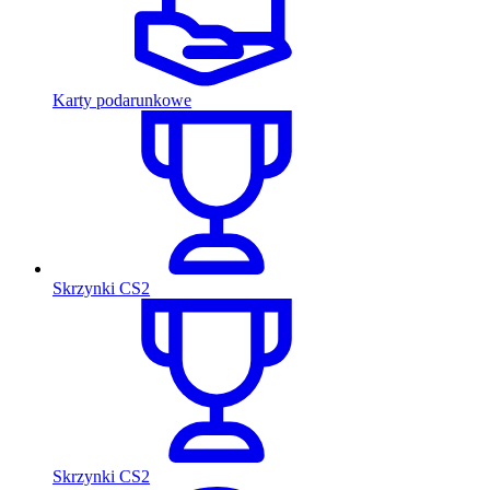
Karty podarunkowe
Skrzynki CS2
Skrzynki CS2