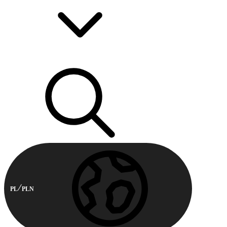
PL
PLN