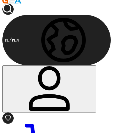
PL
PLN