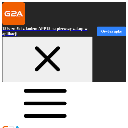
15% zniżki z kodem APP15 na pierwszy zakup w
Otwórz apkę
aplikacji