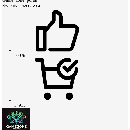
Game_zone_portal
Świetny sprzedawca
100%
14913