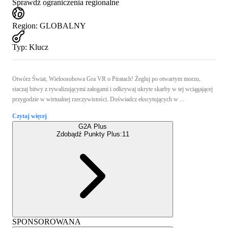
Sprawdź ograniczenia regionalne
Region
:
GLOBALNY
Typ
:
Klucz
Otwórz Świat, Wieloosobowa Gra VR o Piratach! Żegluj po otwartym morzu,
staczaj bitwy z rywalizującymi załogami i odkrywaj ukryte skarby w tej wciągającej
przygodzie w wirtualnej rzeczywistości. Doświadcz ekscytujących w ...
Czytaj więcej
G2A Plus
Zdobądź Punkty Plus:
11
SPONSOROWANA