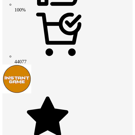
100%
44077