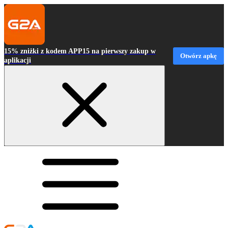
15% zniżki z kodem APP15 na pierwszy zakup w
Otwórz apkę
aplikacji