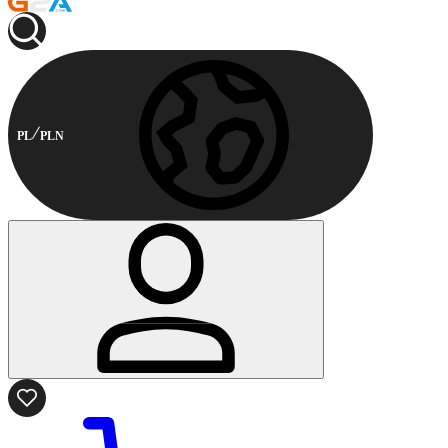
PL
PLN