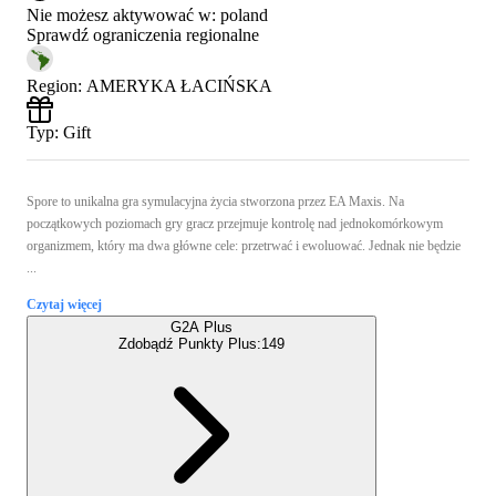
Nie możesz aktywować w:
poland
Sprawdź ograniczenia regionalne
Region
:
AMERYKA ŁACIŃSKA
Typ
:
Gift
Spore to unikalna gra symulacyjna życia stworzona przez EA Maxis. Na
początkowych poziomach gry gracz przejmuje kontrolę nad jednokomórkowym
organizmem, który ma dwa główne cele: przetrwać i ewoluować. Jednak nie będzie
...
Czytaj więcej
G2A Plus
Zdobądź Punkty Plus:
149