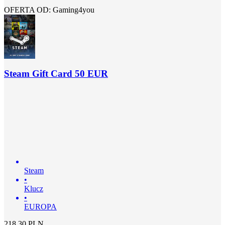
OFERTA OD: Gaming4you
Steam Gift Card 50 EUR
Steam
•
Klucz
•
EUROPA
218.30
PLN