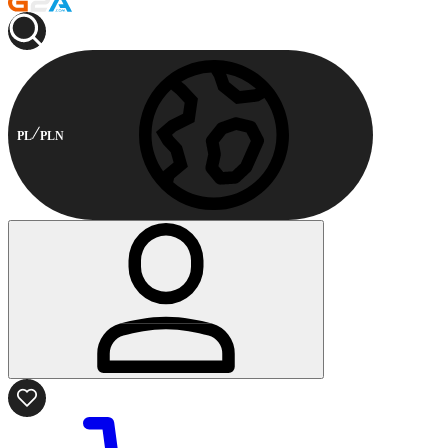
PL
PLN