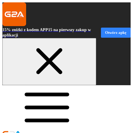
15% zniżki z kodem APP15 na pierwszy zakup w
Otwórz apkę
aplikacji