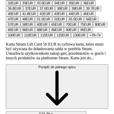
32
EUR
33
EUR
33.5
EUR
34
EUR
35
EUR
36
EUR
36.8
EUR
37
EUR
37.6
EUR
38
EUR
39
EUR
39.7
EUR
40
EUR
41.8
EUR
42
EUR
43
EUR
44
EUR
46
EUR
47
EUR
48
EUR
51.5
EUR
52
EUR
55.5
EUR
56
EUR
57
EUR
58
EUR
60
EUR
65
EUR
70
EUR
75
EUR
80
EUR
85
EUR
86
EUR
88
EUR
89
EUR
90
EUR
95
EUR
100
EUR
110
EUR
115
EUR
125
EUR
130
EUR
+
78
+
74
Karta Steam Gift Card 50 EUR to cyfrowa karta, która może
być używana do doładowania salda w portfelu Steam.
Umożliwia użytkownikom zakup gier, przedmiotów w grach i
innych produktów na platformie Steam. Karta jest do...
Przejdź do pełnego opisu
G2A Plus