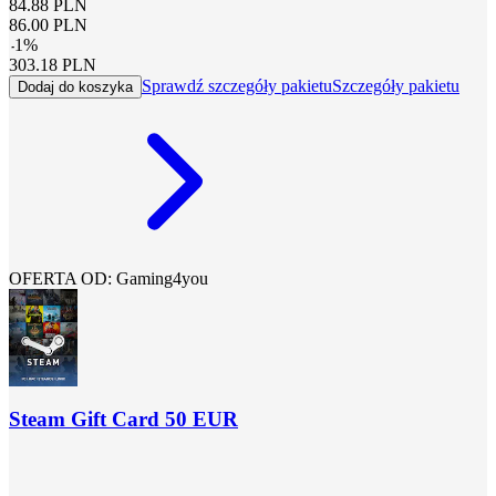
84.88
PLN
86.00
PLN
-
1
%
303.18
PLN
Sprawdź szczegóły pakietu
Szczegóły pakietu
Dodaj do koszyka
OFERTA OD: Gaming4you
Steam Gift Card 50 EUR