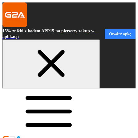
15% zniżki z kodem APP15 na pierwszy zakup w
Otwórz apkę
aplikacji