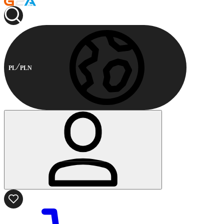
PL
PLN