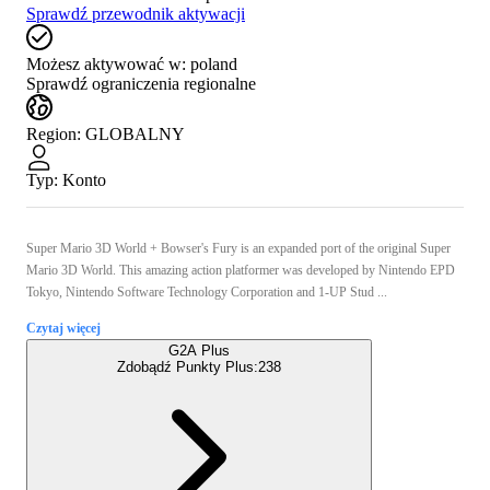
Sprawdź przewodnik aktywacji
Możesz aktywować w:
poland
Sprawdź ograniczenia regionalne
Region
:
GLOBALNY
Typ
:
Konto
Super Mario 3D World + Bowser's Fury is an expanded port of the original Super
Mario 3D World. This amazing action platformer was developed by Nintendo EPD
Tokyo, Nintendo Software Technology Corporation and 1-UP Stud ...
Czytaj więcej
G2A Plus
Zdobądź Punkty Plus:
238