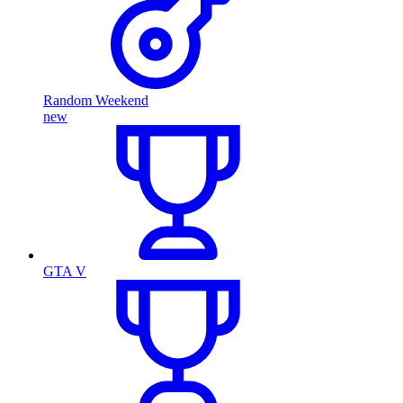
Random Weekend
new
GTA V