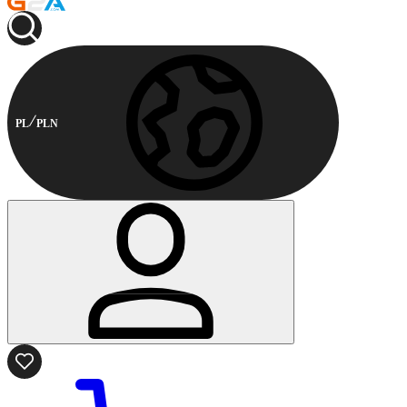
PL
PLN