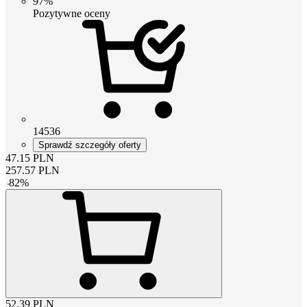
97%
Pozytywne oceny
14536
Sprawdź szczegóły oferty
47.15
PLN
257.57
PLN
-
82
%
52.39
PLN