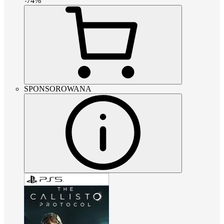
-
74
%
SPONSOROWANA