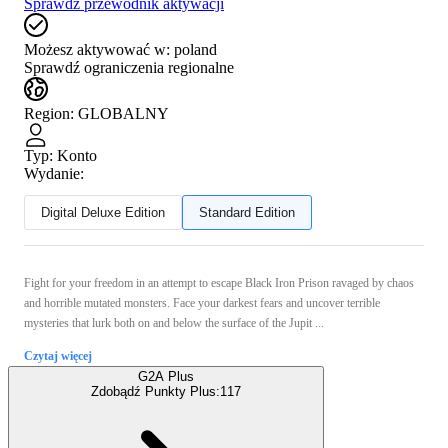
Sprawdź przewodnik aktywacji
Możesz aktywować w:
poland
Sprawdź ograniczenia regionalne
Region
:
GLOBALNY
Typ
:
Konto
Wydanie:
Digital Deluxe Edition
Standard Edition
Fight for your freedom in an attempt to escape Black Iron Prison ravaged by chaos
and horrible mutated monsters. Face your darkest fears and uncover terrible
mysteries that lurk both on and below the surface of the Jupit ...
Czytaj więcej
G2A Plus
Zdobądź Punkty Plus:
117