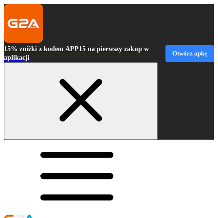
15% zniżki z kodem APP15 na pierwszy zakup w
Otwórz apkę
aplikacji