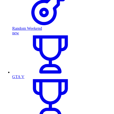
Random Weekend
new
GTA V