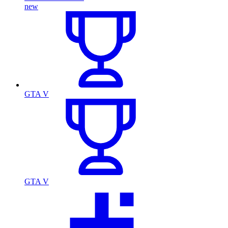
new
GTA V
GTA V