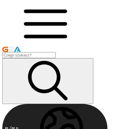
PL
PLN