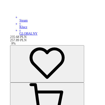
Steam
•
Klucz
•
GLOBALNY
235.68
PLN
257.89
PLN
-
9
%