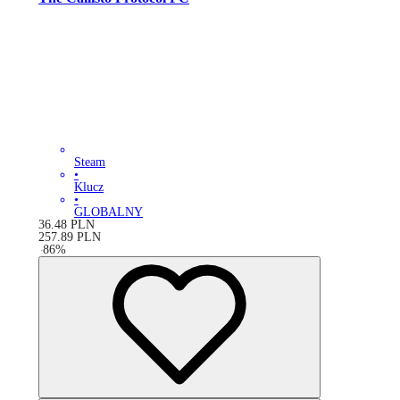
Steam
•
Klucz
•
GLOBALNY
36.48
PLN
257.89
PLN
-
86
%