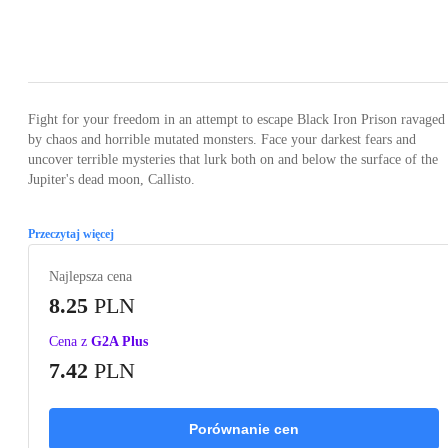
Loading...
Loading...
Loading...
Loading...
Loading
Fight for your freedom in an attempt to escape Black Iron Prison ravaged
by chaos and horrible mutated monsters. Face your darkest fears and
uncover terrible mysteries that lurk both on and below the surface of the
Jupiter's dead moon, Callisto.
Przeczytaj więcej
Najlepsza cena
8.25
PLN
Cena z
G2A Plus
7.42
PLN
Porównanie cen