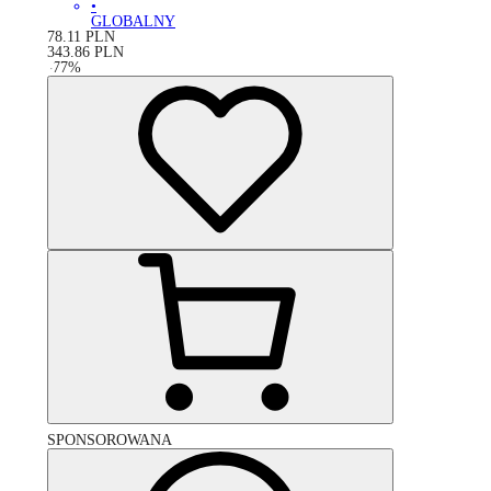
•
GLOBALNY
78.11
PLN
343.86
PLN
-
77
%
SPONSOROWANA