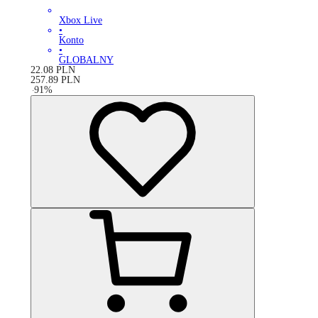
Xbox Live
•
Konto
•
GLOBALNY
22.08
PLN
257.89
PLN
-
91
%