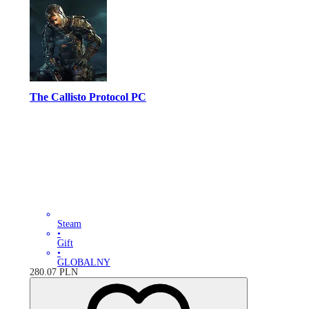
The Callisto Protocol PC
Steam
•
Gift
•
GLOBALNY
280.07
PLN