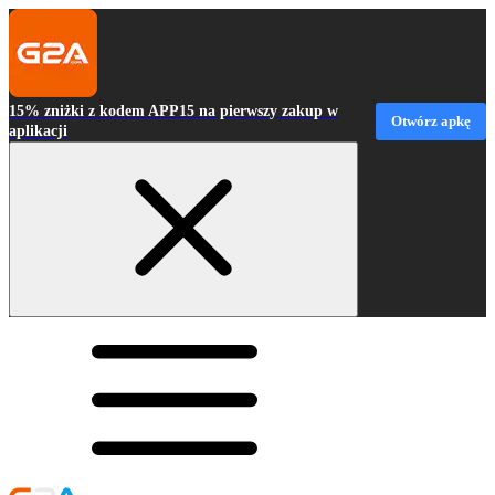
15% zniżki z kodem APP15 na pierwszy zakup w
Otwórz apkę
aplikacji