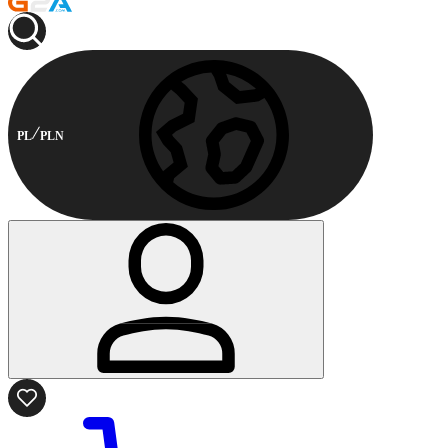
PL
PLN