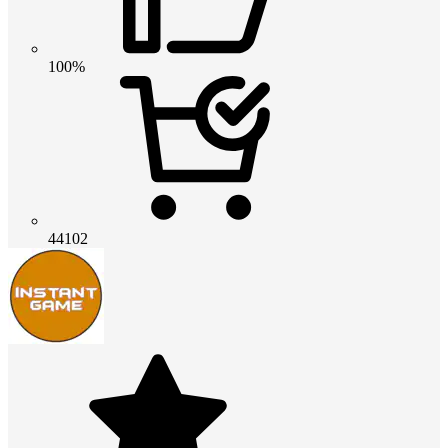
100%
44102