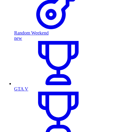
Random Weekend
new
GTA V