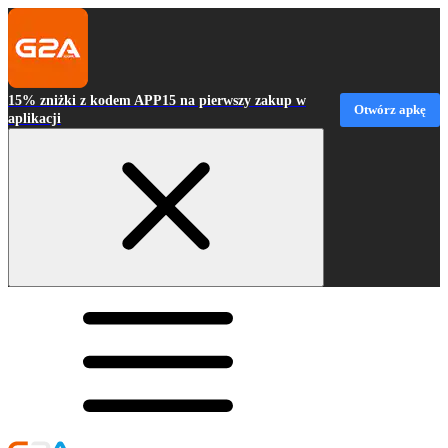
15% zniżki z kodem APP15 na pierwszy zakup w
Otwórz apkę
aplikacji