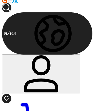
PL
PLN