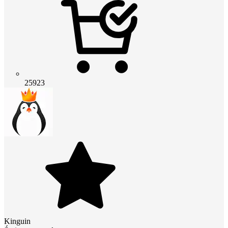
25923
Kinguin