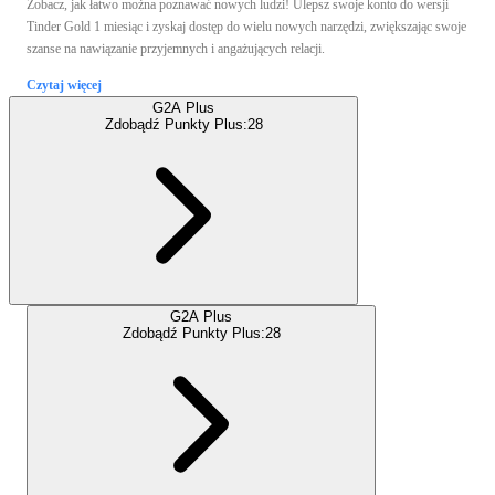
Zobacz, jak łatwo można poznawać nowych ludzi! Ulepsz swoje konto do wersji
Tinder Gold 1 miesiąc i zyskaj dostęp do wielu nowych narzędzi, zwiększając swoje
szanse na nawiązanie przyjemnych i angażujących relacji.
Czytaj więcej
G2A Plus
Zdobądź Punkty Plus:
28
G2A Plus
Zdobądź Punkty Plus:
28