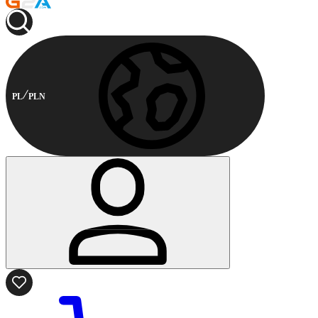
PL
PLN