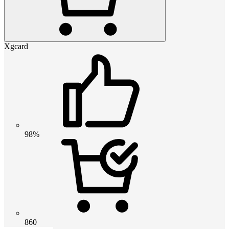
Xgcard
98%
860