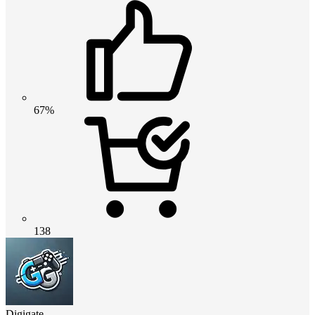
67%
138
Digigate