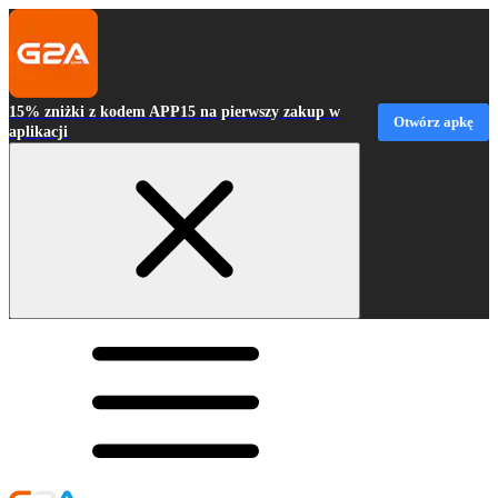
15% zniżki z kodem APP15 na pierwszy zakup w
Otwórz apkę
aplikacji