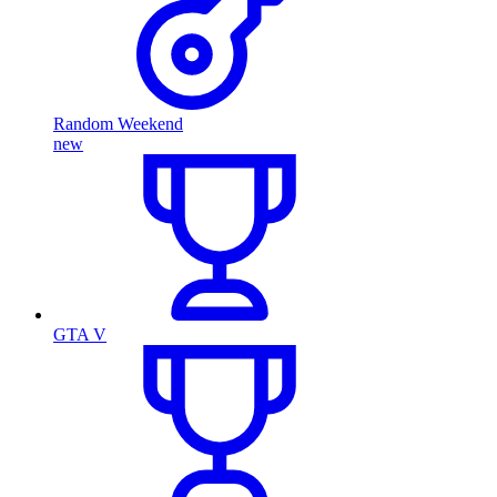
Random Weekend
new
GTA V