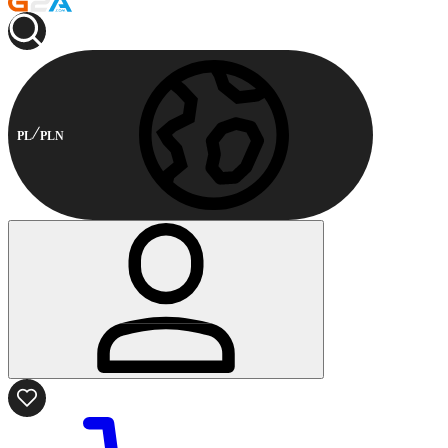
PL
PLN