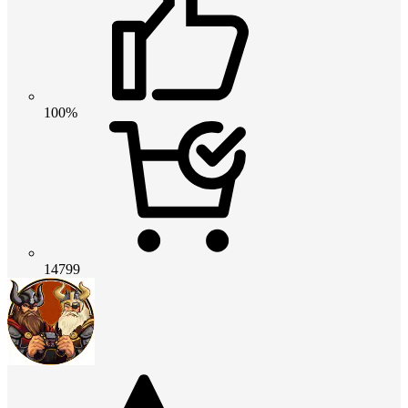
100%
14799