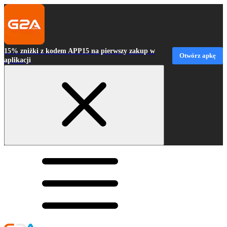
15% zniżki z kodem APP15 na pierwszy zakup w
Otwórz apkę
aplikacji