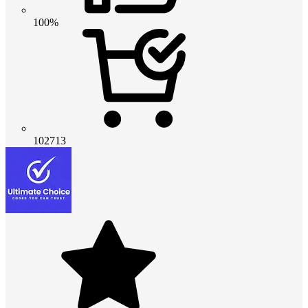
100%
102713