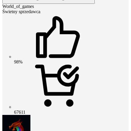
World_of_games
Świetny sprzedawca
98%
67611