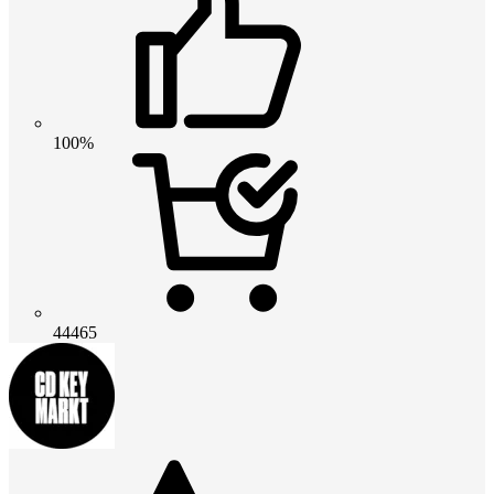
100%
44465