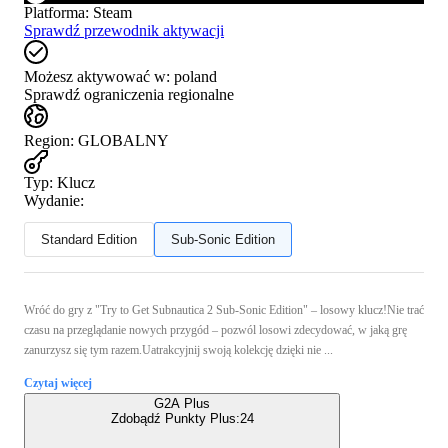
Platforma
:
Steam
Sprawdź przewodnik aktywacji
Możesz aktywować w:
poland
Sprawdź ograniczenia regionalne
Region
:
GLOBALNY
Typ
:
Klucz
Wydanie:
Standard Edition
Sub-Sonic Edition
Wróć do gry z "Try to Get Subnautica 2 Sub-Sonic Edition" – losowy klucz!Nie trać
czasu na przeglądanie nowych przygód – pozwól losowi zdecydować, w jaką grę
zanurzysz się tym razem.Uatrakcyjnij swoją kolekcję dzięki nie ...
Czytaj więcej
G2A Plus
Zdobądź Punkty Plus:
24