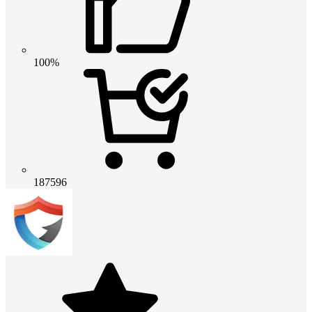
100%
187596