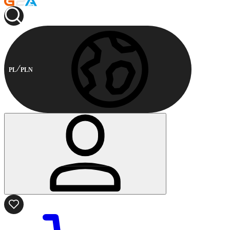
PL
PLN