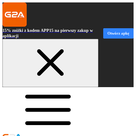
15% zniżki z kodem APP15 na pierwszy zakup w
Otwórz apkę
aplikacji