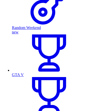
Random Weekend
new
GTA V