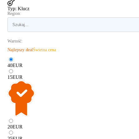
Typ
:
Klucz
Region:
Wartość:
Najlepszy deal
Świetna cena
40
EUR
15
EUR
20
EUR
25
EUR