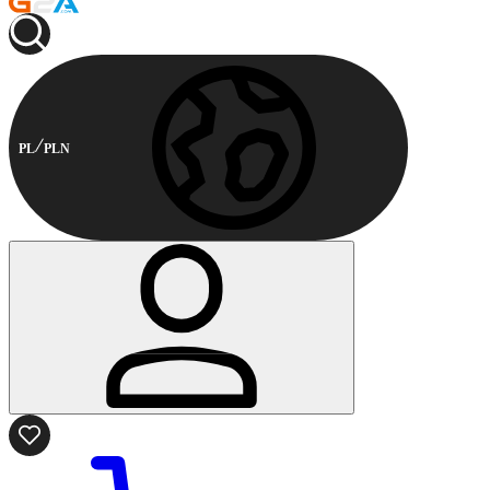
PL
PLN