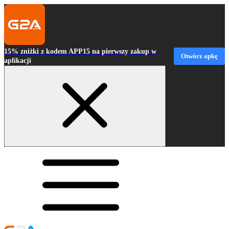
15% zniżki z kodem APP15 na pierwszy zakup w
Otwórz apkę
aplikacji