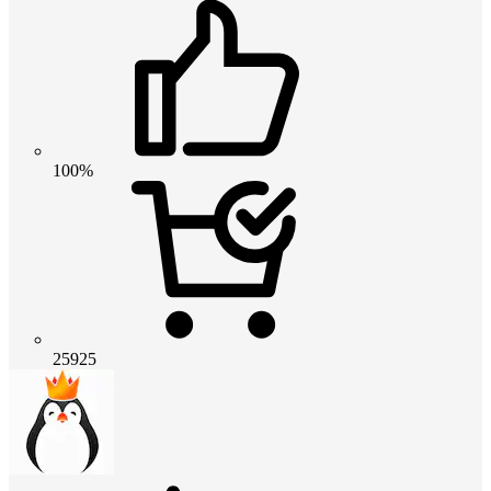
100%
25925