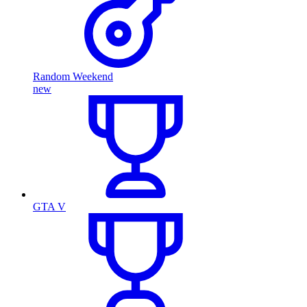
Random Weekend
new
GTA V