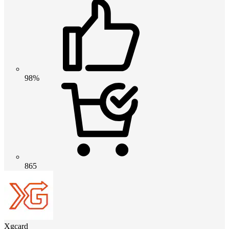
98%
865
Xgcard