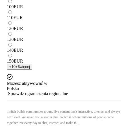
100
EUR
110
EUR
120
EUR
130
EUR
140
EUR
150
EUR
+
10
+
6
więcej
Możesz aktywować w
Polska
Sprawdź ograniczenia regionalne
Twitch builds communities around live content that's interactive, diverse, and always
next level. We saved you a seat in chat.Twitch is where millions of people come
together live every day to chat, interact, and make th ...