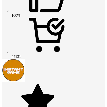
100%
44131