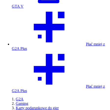
GTA V
Płać mniej z
G2A Plus
Płać mniej z
G2A Plus
G2A
Gaming
Karty podarunkowe do gier