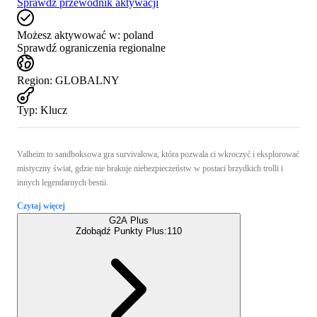
Sprawdź przewodnik aktywacji
Możesz aktywować w:
poland
Sprawdź ograniczenia regionalne
Region
:
GLOBALNY
Typ
:
Klucz
Valheim to sandboksowa gra survivalowa, która pozwala ci wkroczyć i eksplorować
mistyczny świat, gdzie nie brakuje niebezpieczeństw w postaci brzydkich trolli i
innych legendarnych bestii.
Czytaj więcej
G2A Plus
Zdobądź Punkty Plus:
110