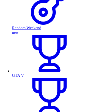
Random Weekend
new
GTA V