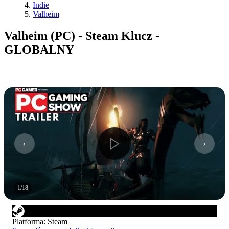
Indie
Valheim
Valheim (PC) - Steam Klucz -
GLOBALNY
1
/
18
Platforma
:
Steam