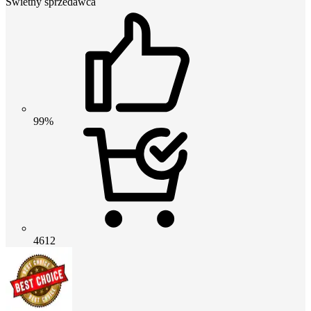
Świetny sprzedawca
99%
4612