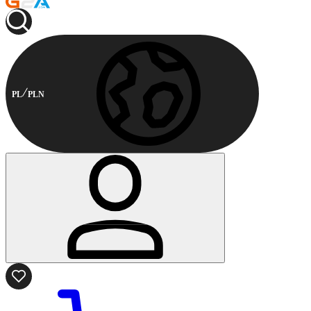
PL
PLN