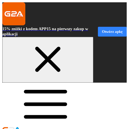
15% zniżki z kodem APP15 na pierwszy zakup w
Otwórz apkę
aplikacji