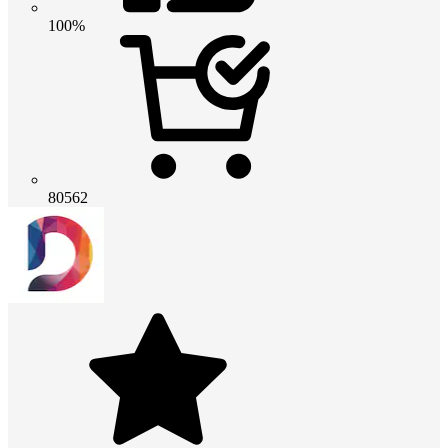
100%
80562