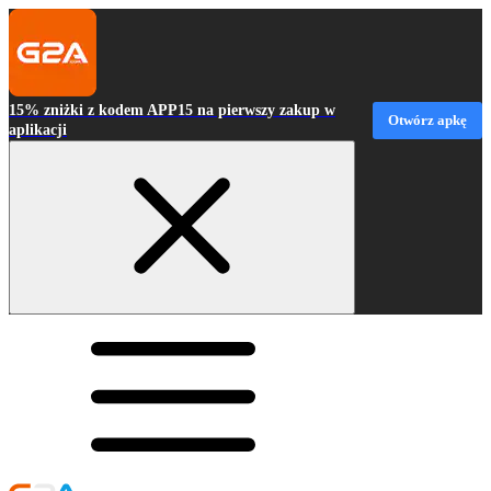
15% zniżki z kodem APP15 na pierwszy zakup w
Otwórz apkę
aplikacji