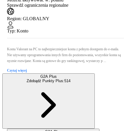
Sprawdź ograniczenia regionalne
Region
:
GLOBALNY
Typ
:
Konto
Konta Valorant na PC to najbezpieczniejsze konta z pełnym dostępem do e-maila.
Nie używamy oprogramowania innych firm do poziomowania, wszystkie konta są
ręcznie rozwijane. Konta są gotowe do gry rankingowej, wystarczy p ...
Czytaj więcej
G2A Plus
Zdobądź Punkty Plus:
514