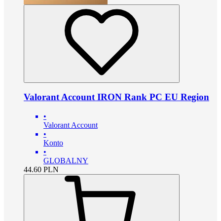
Valorant Account IRON Rank PC EU Region
•
Valorant Account
•
Konto
•
GLOBALNY
44.60
PLN