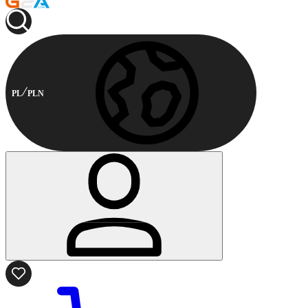
PL
PLN