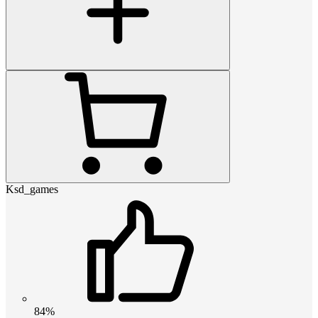
Ksd_games
84%