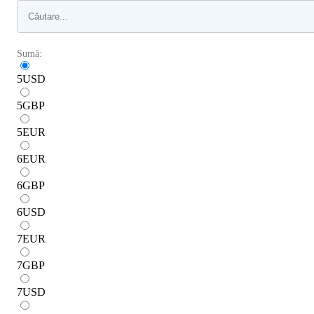
Sumă:
5
USD
5
GBP
5
EUR
6
EUR
6
GBP
6
USD
7
EUR
7
GBP
7
USD