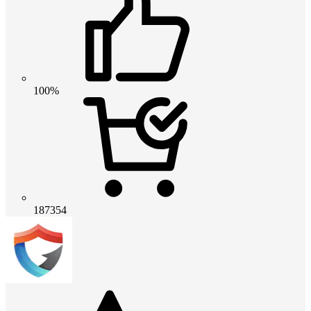
100%
187354