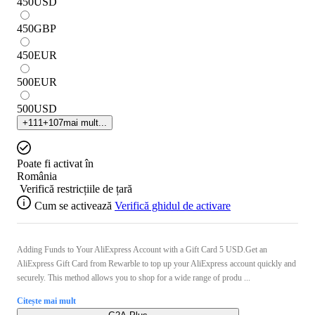
450
USD
450
GBP
450
EUR
500
EUR
500
USD
+
111
+
107
mai mult...
Poate fi activat în
România
Verifică restricțiile de țară
Cum se activează
Verifică ghidul de activare
Adding Funds to Your AliExpress Account with a Gift Card 5 USD.Get an
AliExpress Gift Card from Rewarble to top up your AliExpress account quickly and
securely. This method allows you to shop for a wide range of produ ...
Citește mai mult