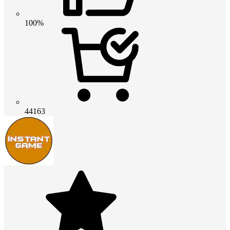
100%
44163