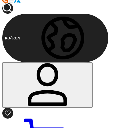
RO
RON