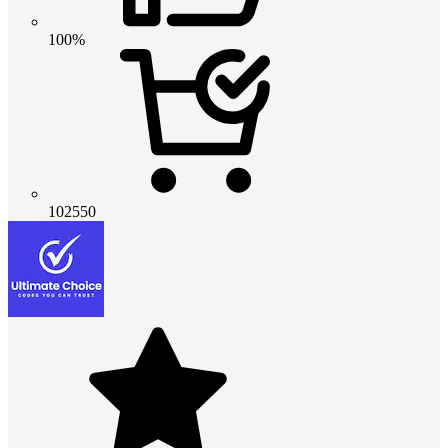
100%
102550