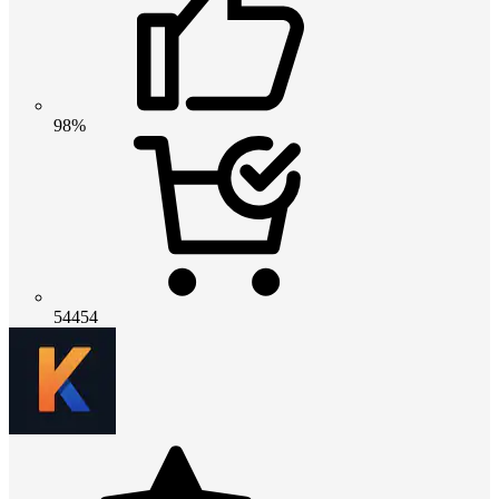
98%
54454