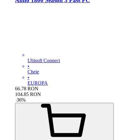
Anno 1800 Season 3 Pass PC
Ubisoft Connect
•
Cheie
•
EUROPA
66.78
RON
104.85
RON
-
36
%