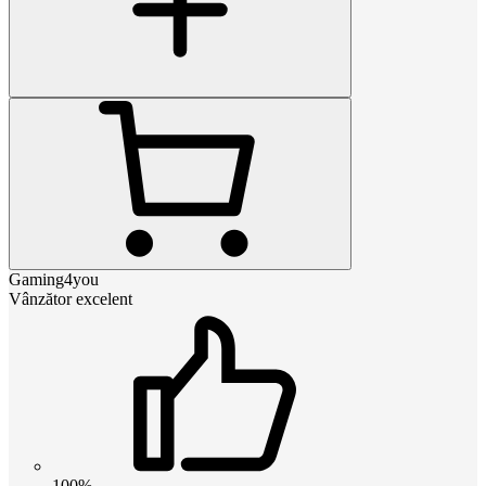
Gaming4you
Vânzător excelent
100%