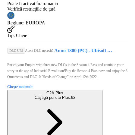
Poate fi activat în:
romania
Verifică restricțiile de țară
Regiune
:
EUROPA
Tip
:
Cheie
Anno 1800 (PC) - Ubisoft Connect Key - EUROPE
Acest DLC necesită:
DLC-URI
Enrich your Empire with three new DLCs in the Season 4 Pass and continue your
story in the age of Industrial Revolution!Buy the Season 4 Pass now and enjoy the 3
Ornaments and DLC10 "Seeds of Change" on April 12th 2022.
Citește mai mult
G2A Plus
Câștigă puncte Plus:
92