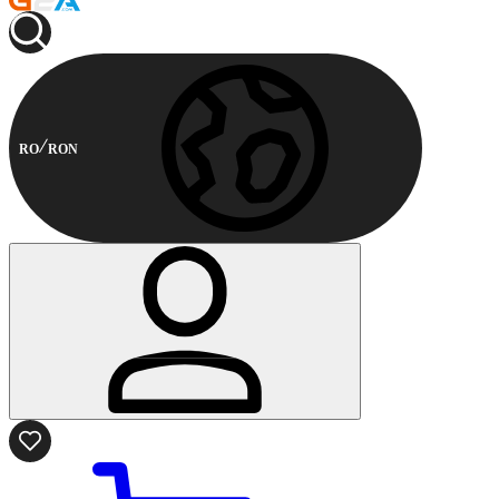
RO
RON