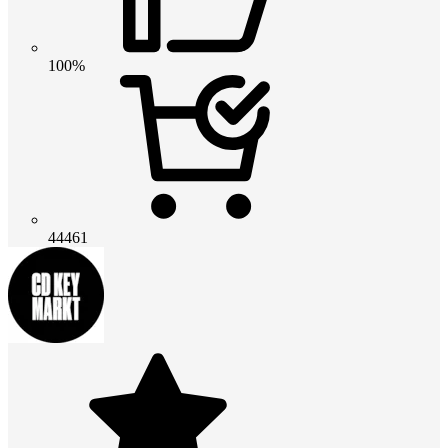
100%
44461