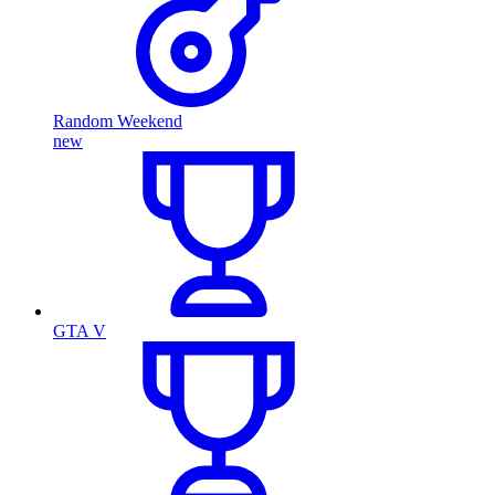
Random Weekend
new
GTA V