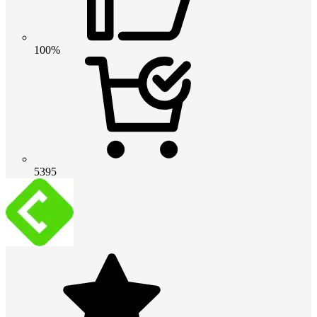
100%
5395