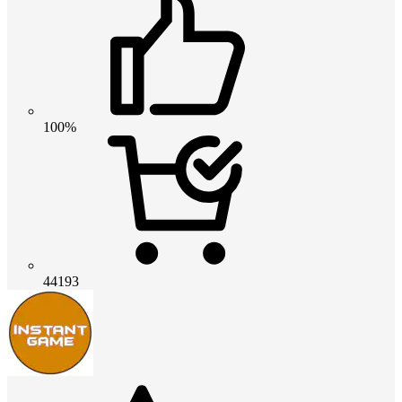
100%
44193