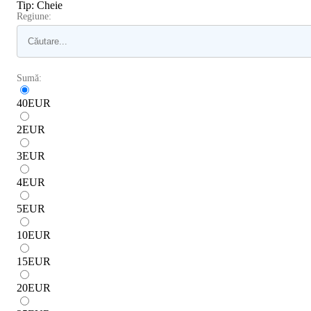
Tip
:
Cheie
Regiune:
Sumă:
40
EUR
2
EUR
3
EUR
4
EUR
5
EUR
10
EUR
15
EUR
20
EUR