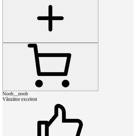
Noob__noob
Vânzător excelent