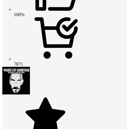
100%
7871