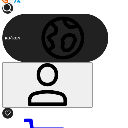
RO
RON