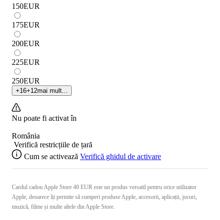
150
EUR
175
EUR
200
EUR
225
EUR
250
EUR
+
16
+
12
mai mult...
Nu poate fi activat în
România
Verifică restricțiile de țară
Cum se activează
Verifică ghidul de activare
Cardul cadou Apple Store 40 EUR este un produs versatil pentru orice utilizator
Apple, deoarece îți permite să cumperi produse Apple, accesorii, aplicații, jocuri,
muzică, filme și multe altele din Apple Store.