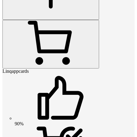
Linqappcards
90%