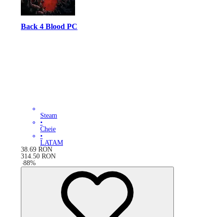
Back 4 Blood PC
Steam
•
Cheie
•
LATAM
38.69
RON
314.50
RON
-
88
%