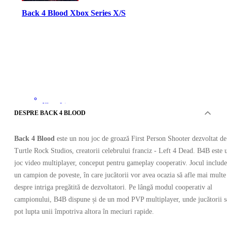
Back 4 Blood Xbox Series X/S
Xbox Live
•
DESPRE BACK 4 BLOOD
Cheie
•
STATELE UNITE
Back 4 Blood
este un nou joc de groază First Person Shooter dezvoltat de
78.44
RON
314.50
RON
Turtle Rock Studios, creatorii celebrului franciz - Left 4 Dead. B4B este 
-
75
%
joc video multiplayer, conceput pentru gameplay cooperativ. Jocul include
un campion de poveste, în care jucătorii vor avea ocazia să afle mai multe
despre intriga pregătită de dezvoltatori. Pe lângă modul cooperativ al
campionului, B4B dispune și de un mod PVP multiplayer, unde jucătorii s
pot lupta unii împotriva altora în meciuri rapide.