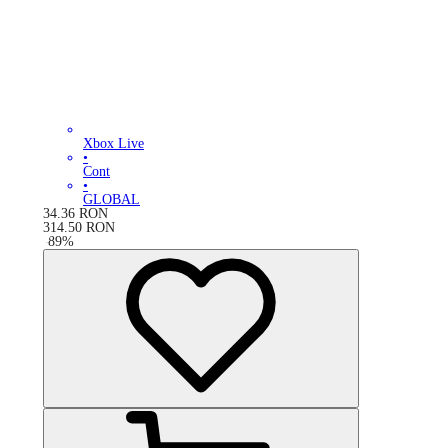
Xbox Live
•
Cont
•
GLOBAL
34.36
RON
314.50
RON
-
89
%