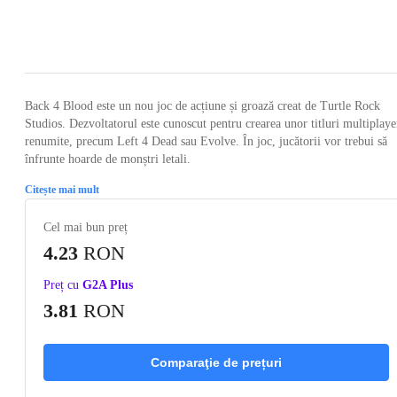
Loading...
Loading...
Loading...
Loading...
Loading
Back 4 Blood este un nou joc de acțiune și groază creat de Turtle Rock
Studios. Dezvoltatorul este cunoscut pentru crearea unor titluri multiplaye
renumite, precum Left 4 Dead sau Evolve. În joc, jucătorii vor trebui să
înfrunte hoarde de monștri letali.
Citește mai mult
Cel mai bun preț
4.23
RON
Preț cu
G2A Plus
3.81
RON
Comparaţie de prețuri