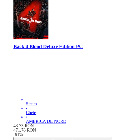
Back 4 Blood Deluxe Edition PC
Steam
•
Cheie
•
AMERICA DE NORD
43.73
RON
471.78
RON
-
91
%