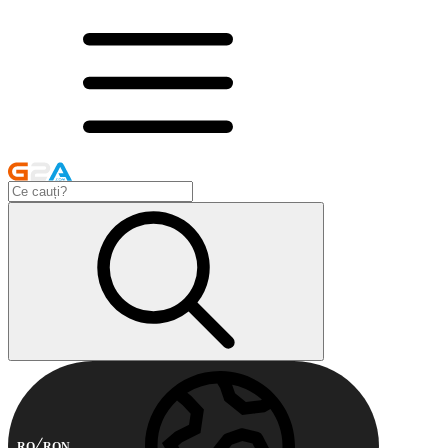
RO
RON