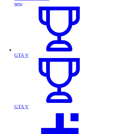
new
GTA V
GTA V