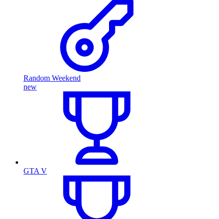
Random Weekend
new
GTA V