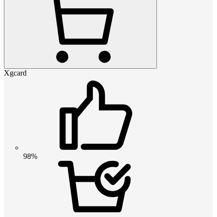
Xgcard
98%