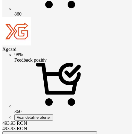
860
Xgcard
98%
Feedback pozitiv
860
Vezi detaliile ofertei
493.93
RON
493.93
RON