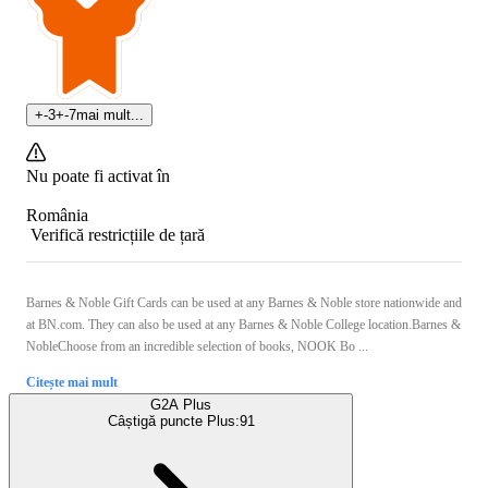
+
-3
+
-7
mai mult...
Nu poate fi activat în
România
Verifică restricțiile de țară
Barnes & Noble Gift Cards can be used at any Barnes & Noble store nationwide and
at BN.com. They can also be used at any Barnes & Noble College location.Barnes &
NobleChoose from an incredible selection of books, NOOK Bo ...
Citește mai mult
G2A Plus
Câștigă puncte Plus:
91