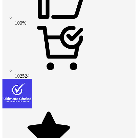
100%
102524