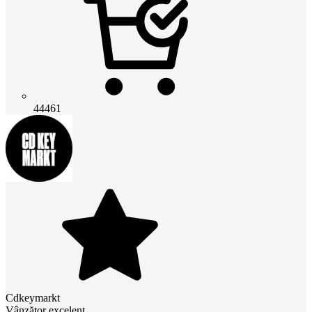
44461
Cdkeymarkt
Vânzător excelent