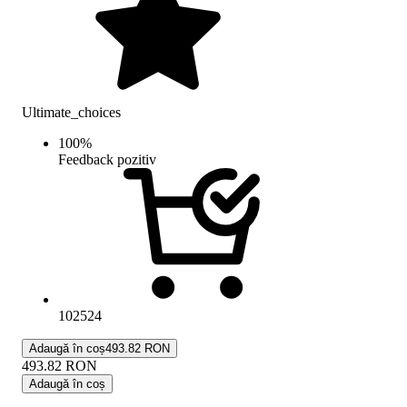
Ultimate_choices
100
%
Feedback pozitiv
102524
Adaugă în coș
493.82 RON
493.82
RON
Adaugă în coș