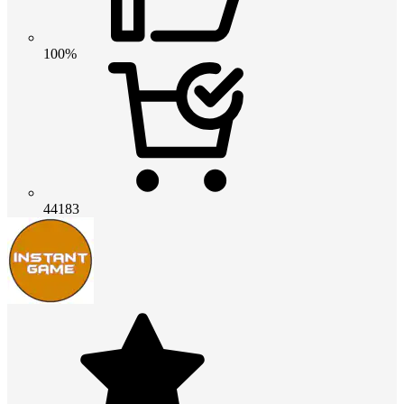
100%
44183