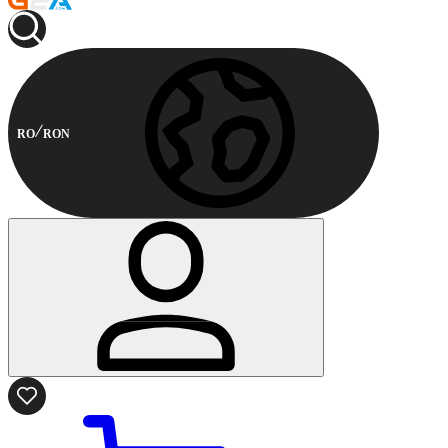
RO
RON