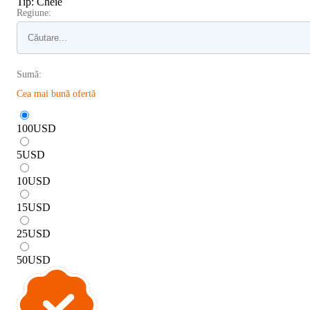
Tip
:
Cheie
Regiune:
Sumă:
Cea mai bună ofertă
100
USD
5
USD
10
USD
15
USD
25
USD
50
USD