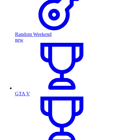
Random Weekend
new
GTA V