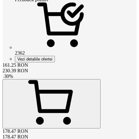
2362
Vezi detaliile ofertei
161.25
RON
230.39
RON
-
30
%
178.47
RON
178.47
RON