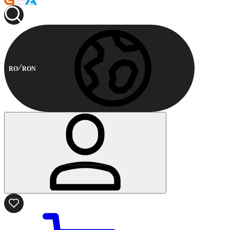
RO
RON