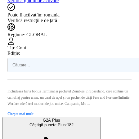
Verifică ghidul de activare
Poate fi activat în:
romania
Verifică restricțiile de țară
Regiune
:
GLOBAL
Tip
:
Cont
Ediție:
Includează harta bonus Terminal și pachetul Zombies in Spaceland, care conține un
camuflaj pentru arme, un card de apel și un pachet de cărți Fate and Fortune!Infinite
Warfare oferă trei moduri de joc unice: Campanie, Mu ...
Citește mai mult
G2A Plus
Câștigă puncte Plus:
182