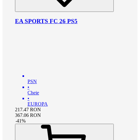
EA SPORTS FC 26 PS5
PSN
•
Cheie
•
EUROPA
217.47
RON
367.06
RON
-
41
%