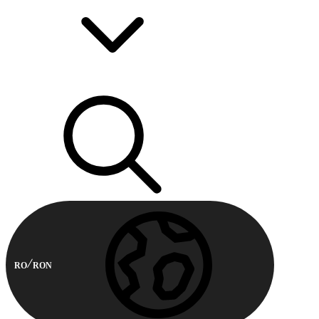
RO
RON