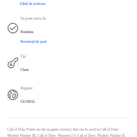
Ghid de activare
Se poate activa în
:
România
Restricții de țară
Tip
:
Cheie
Regiune
:
GLOBAL
Call of Duty Points are the in-game currency that can be used in Call of Duty:
Modern Warfare III, Call of Duty: Warzone 2.0, Call of Duty: Modern Warfare II,