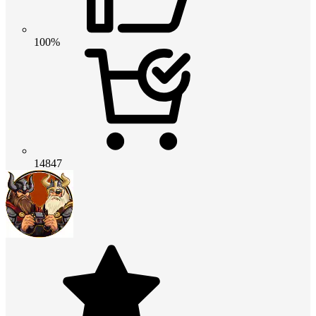
100%
14847