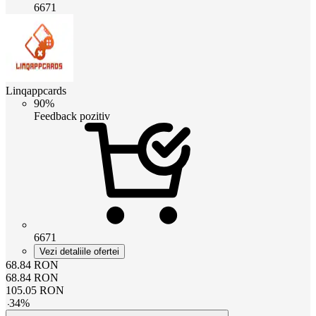
6671
Linqappcards
90%
Feedback pozitiv
6671
Vezi detaliile ofertei
68.84
RON
68.84
RON
105.05
RON
-
34
%