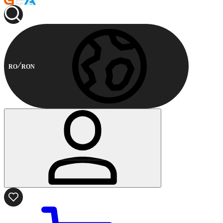
RO
RON