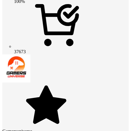
100%
37673