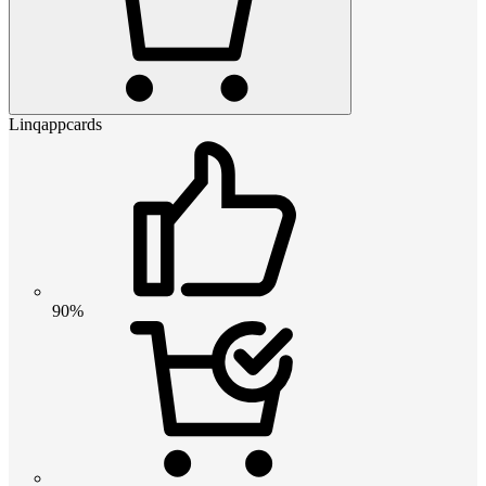
Linqappcards
90%