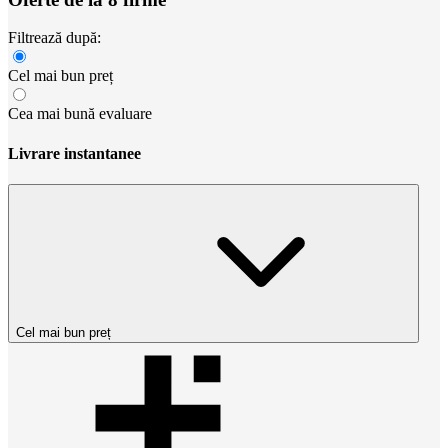
Filtrează după:
Cel mai bun preț
Cea mai bună evaluare
Livrare instantanee
Cel mai bun preț