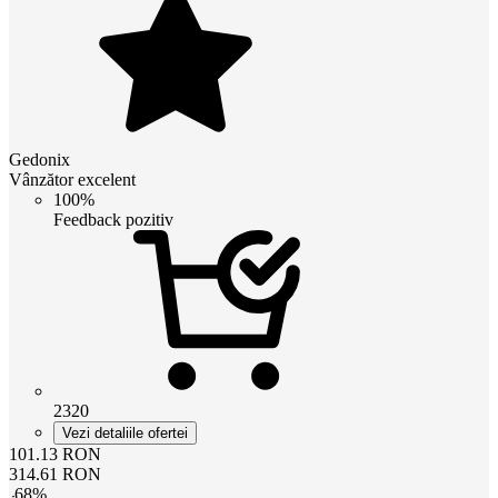
Gedonix
Vânzător excelent
100%
Feedback pozitiv
2320
Vezi detaliile ofertei
101.13
RON
314.61
RON
-
68
%