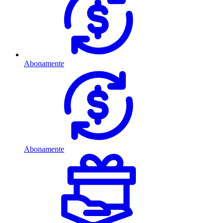
Abonamente
Abonamente