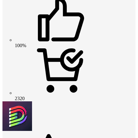
100%
2320