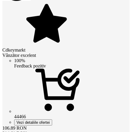
Cdkeymarkt
Vânzător excelent
100%
Feedback pozitiv
44466
Vezi detaliile ofertei
106.89
RON