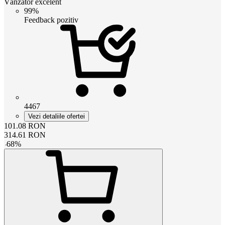
Vânzător excelent
99%
Feedback pozitiv
4467
Vezi detaliile ofertei
101.08
RON
314.61
RON
-
68
%