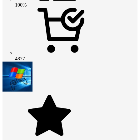
100%
4877