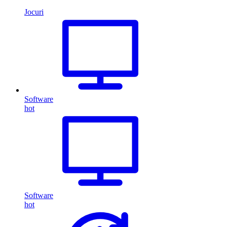
Jocuri
Software
hot
Software
hot