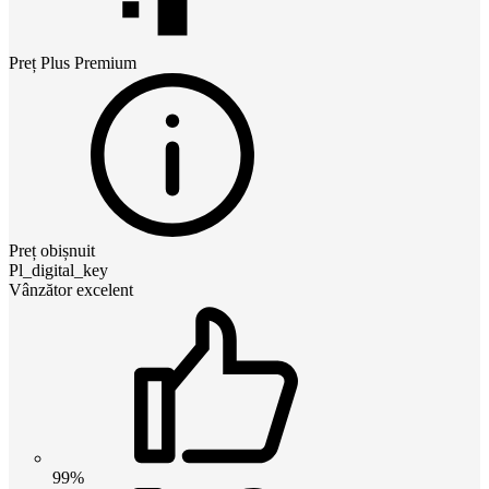
Preț
Plus Premium
Preț obișnuit
Pl_digital_key
Vânzător excelent
99%