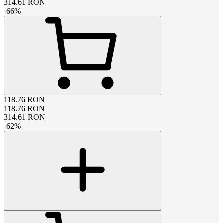
314.61
RON
-
66
%
118.76
RON
118.76
RON
314.61
RON
-
62
%