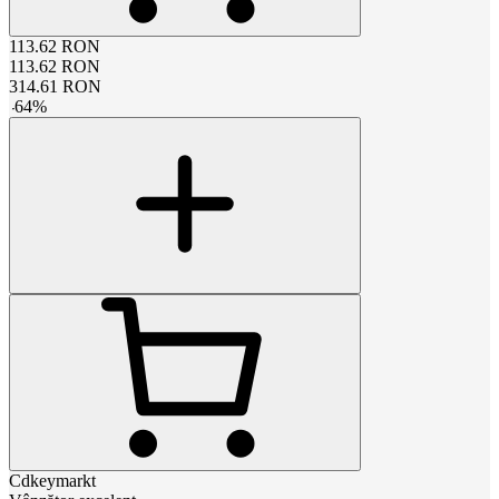
113.62
RON
113.62
RON
314.61
RON
-
64
%
Cdkeymarkt