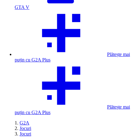
GTA V
Plătește mai
puțin cu G2A Plus
Plătește mai
puțin cu G2A Plus
G2A
Jocuri
Jocuri