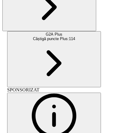
G2A Plus
Câștigă puncte Plus:
114
SPONSORIZAT