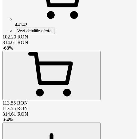
44142
Vezi detaliile ofertei
102.20
RON
314.61
RON
-
68
%
113.55
RON
113.55
RON
314.61
RON
-
64
%