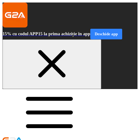
15% cu codul APP15 la prima achiziție în app
Deschide app