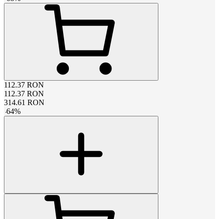
112.37
RON
112.37
RON
314.61
RON
-
64
%