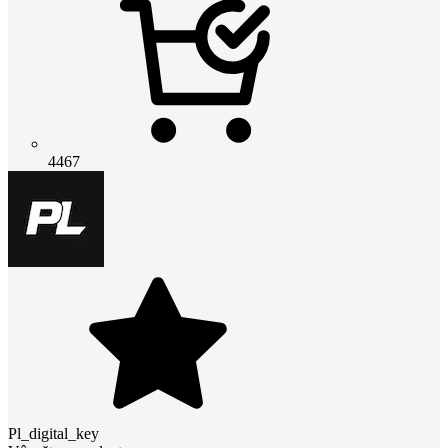
4467
Pl_digital_key