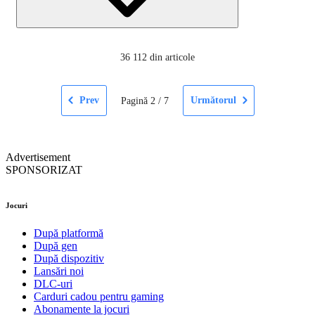
36
112 din articole
Prev
Următorul
Pagină
2
/
7
Advertisement
SPONSORIZAT
Jocuri
După platformă
După gen
După dispozitiv
Lansări noi
DLC-uri
Carduri cadou pentru gaming
Abonamente la jocuri