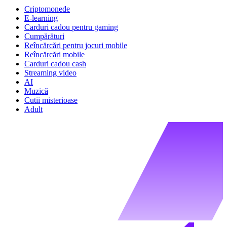
Criptomonede
E-learning
Carduri cadou pentru gaming
Cumpărături
Reîncărcări pentru jocuri mobile
Reîncărcări mobile
Carduri cadou cash
Streaming video
AI
Muzică
Cutii misterioase
Adult