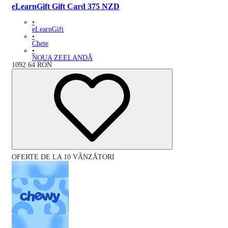
eLearnGift Gift Card 375 NZD
•
eLearnGift
•
Cheie
•
NOUA ZEELANDĂ
1092.64
RON
OFERTE DE LA 10 VÂNZĂTORI