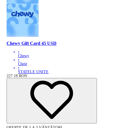
Chewy Gift Card 45 USD
•
Chewy
•
Cheie
•
STATELE UNITE
227.18
RON
OFERTE DE LA 3 VÂNZĂTORI