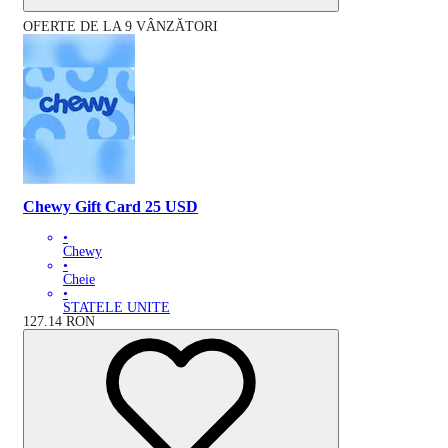
OFERTE DE LA 9 VÂNZĂTORI
Chewy Gift Card 25 USD
•
Chewy
•
Cheie
•
STATELE UNITE
127.14
RON