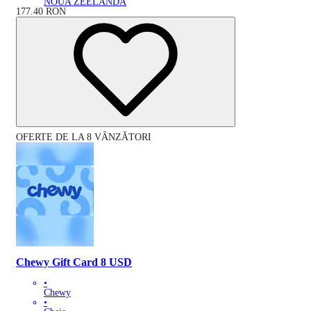
NOUA ZEELANDĂ
177.40
RON
OFERTE DE LA 8 VÂNZĂTORI
Chewy Gift Card 8 USD
•
Chewy
•