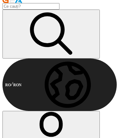
RO
RON