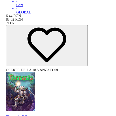
•
Cont
•
GLOBAL
6.44
RON
88.02
RON
-
93
%
OFERTE DE LA 18 VÂNZĂTORI