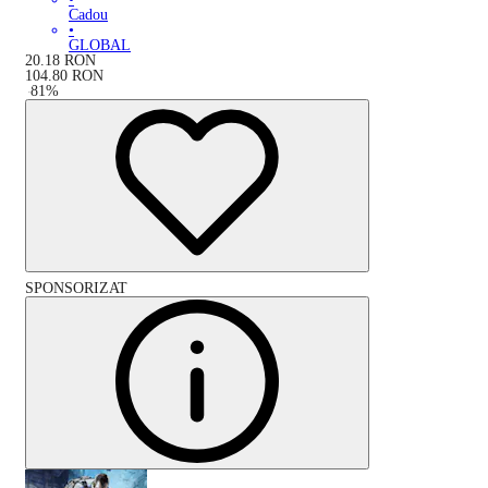
Cadou
•
GLOBAL
20.18
RON
104.80
RON
-
81
%
SPONSORIZAT