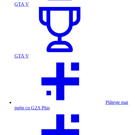
GTA V
GTA V
Plătește mai
puțin cu G2A Plus