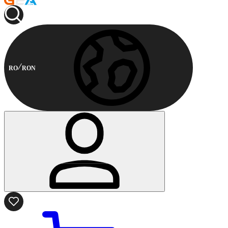
RO
RON