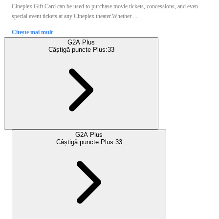
Cineplex Gift Card can be used to purchase movie tickets, concessions, and even
special event tickets at any Cineplex theater.Whether ...
Citește mai mult
G2A Plus
Câștigă puncte Plus:
33
G2A Plus
Câștigă puncte Plus:
33