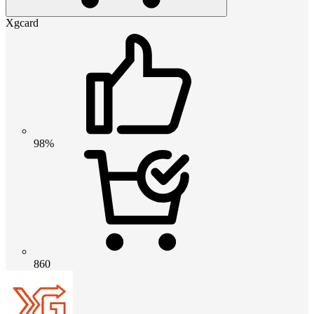
Xgcard
98%
860