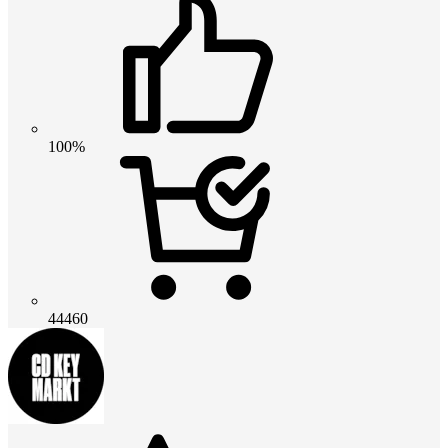
100%
44460