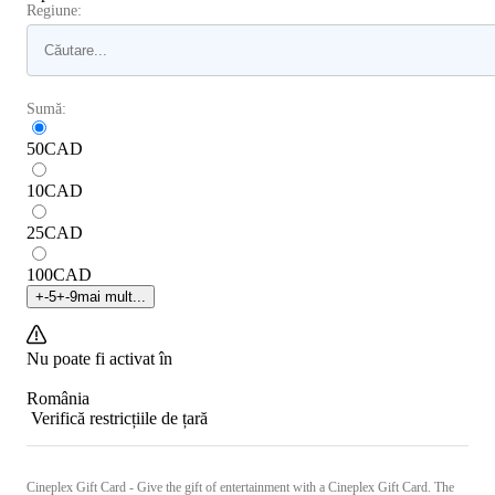
Regiune:
Sumă:
50
CAD
10
CAD
25
CAD
100
CAD
+
-5
+
-9
mai mult...
Nu poate fi activat în
România
Verifică restricțiile de țară
Cineplex Gift Card - Give the gift of entertainment with a Cineplex Gift Card. The