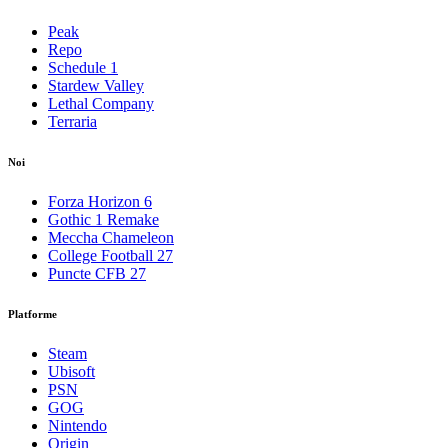
Peak
Repo
Schedule 1
Stardew Valley
Lethal Company
Terraria
Noi
Forza Horizon 6
Gothic 1 Remake
Meccha Chameleon
College Football 27
Puncte CFB 27
Platforme
Steam
Ubisoft
PSN
GOG
Nintendo
Origin