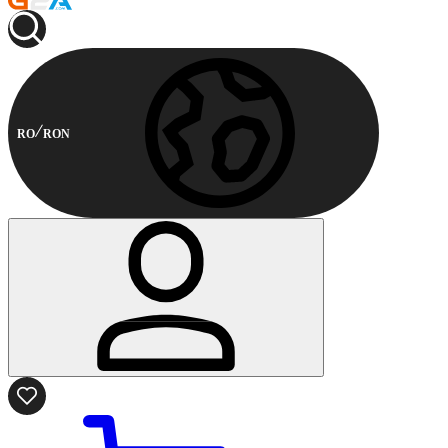
RO
RON