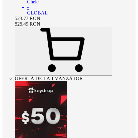
Cheie
•
GLOBAL
523.77
RON
525.49
RON
OFERTĂ DE LA 1 VÂNZĂTOR