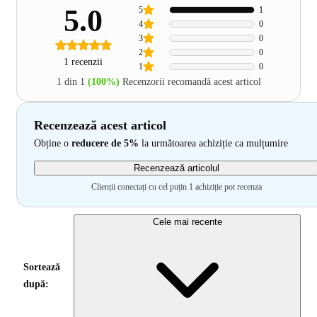
5.0
5
1
4
0
3
0
2
0
1 recenzii
1
0
1 din 1
(100%)
Recenzorii recomandă acest articol
Recenzează acest articol
Obține o
reducere de 5%
la următoarea achiziție ca mulțumire
Recenzează articolul
Clienții conectați cu cel puțin 1 achiziție pot recenza
Cele mai recente
Sortează
după: