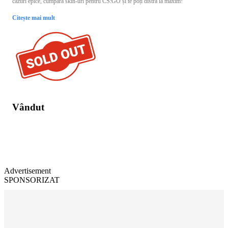
cazuri epice, cumpăra skin-uri pentru CS:GO și te poți distra la maxim!
Citește mai mult
Vândut
Advertisement
SPONSORIZAT