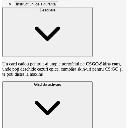
Instrucțiuni de siguranță
Descriere
Un card cadou pentru a-ți umple portofelul pe
CSGO-Skins.com
,
unde poți deschide cazuri epice, cumpăra skin-uri pentru CS:GO și
te poți distra la maxim!
Ghid de activare