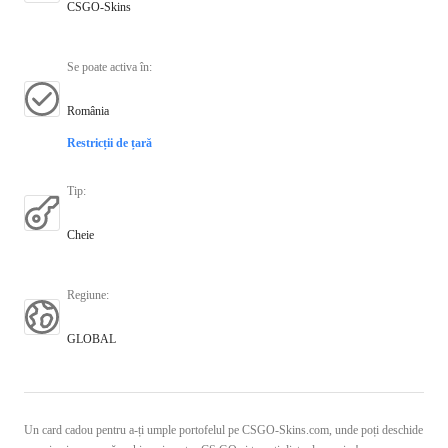
CSGO-Skins
Se poate activa în
:
România
Restricții de țară
Tip
:
Cheie
Regiune
:
GLOBAL
Un card cadou pentru a-ți umple portofelul pe CSGO-Skins.com, unde poți deschide