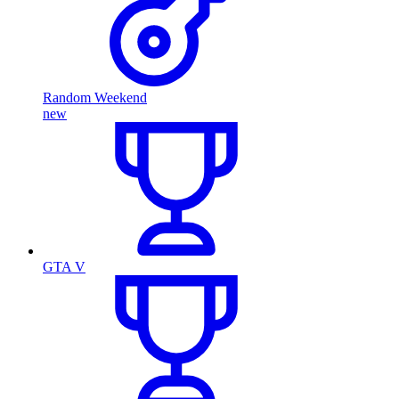
Random Weekend
new
GTA V