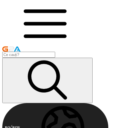
RO
RON