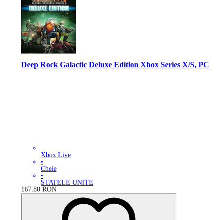
Deep Rock Galactic Deluxe Edition Xbox Series X/S, PC
Xbox Live
•
Cheie
•
STATELE UNITE
167.80
RON