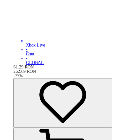
Xbox Live
•
Cont
•
GLOBAL
61.29
RON
262.69
RON
-
77
%