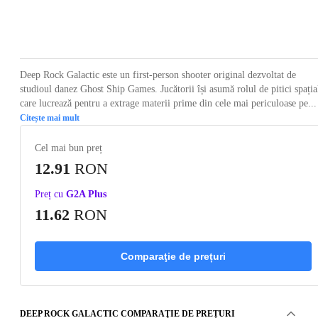
Loading...
Loading...
Loading...
Loading...
Loading
Deep Rock Galactic este un first-person shooter original dezvoltat de
studioul danez Ghost Ship Games. Jucătorii își asumă rolul de pitici spația
care lucrează pentru a extrage materii prime din cele mai periculoase pe...
Citește mai mult
Cel mai bun preț
12.91
RON
Preț cu
G2A Plus
11.62
RON
Comparaţie de prețuri
DEEP ROCK GALACTIC COMPARAŢIE DE PREȚURI