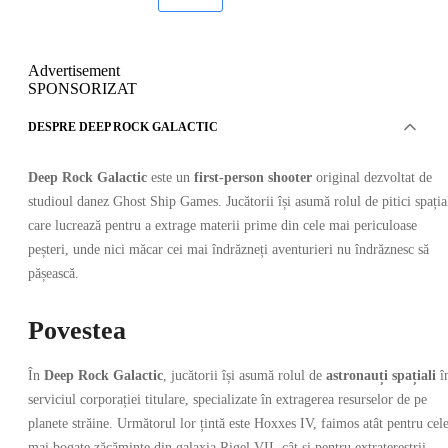
Advertisement
SPONSORIZAT
DESPRE DEEP ROCK GALACTIC
Deep Rock Galactic
este un
first-person shooter
original dezvoltat de
studioul danez Ghost Ship Games. Jucătorii își asumă rolul de pitici spația
care lucrează pentru a extrage materii prime din cele mai periculoase
peșteri, unde nici măcar cei mai îndrăzneți aventurieri nu îndrăznesc să
pășească.
Povestea
În
Deep Rock Galactic
, jucătorii își asumă rolul de
astronauți spațiali
î
serviciul corporației titulare, specializate în extragerea resurselor de pe
planete străine. Următorul lor țintă este Hoxxes IV, faimos atât pentru cel
mai bogate zăcăminte din galaxia Rigel VII, cât și pentru extratereștrii