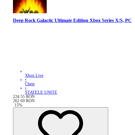
Deep Rock Galactic Ultimate Edition Xbox Series X/S, PC
Xbox Live
•
Cheie
•
STATELE UNITE
224.55
RON
262.69
RON
-
15
%