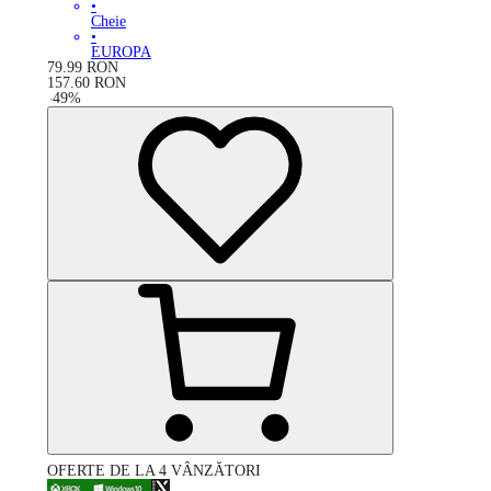
•
Cheie
•
EUROPA
79.99
RON
157.60
RON
-
49
%
OFERTE DE LA 4 VÂNZĂTORI