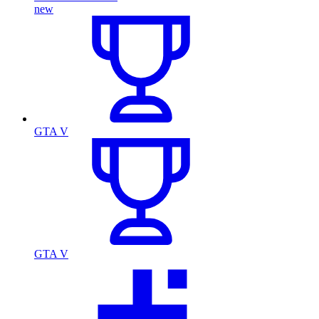
new
GTA V
GTA V