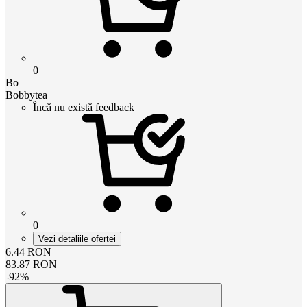
0
Bo
Bobbytea
Încă nu există feedback
0
Vezi detaliile ofertei
6.44
RON
83.87
RON
-
92
%