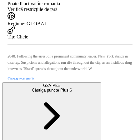
Poate fi activat în:
romania
Verifică restricțiile de țară
Regiune
:
GLOBAL
Tip
:
Cheie
2048. Following the arrest of a prominent community leader, New York stands in
disarray. Suspicions and allegations run rife throughout the city, as an insidious drug
known as ‘Shard’ spreads throughout the underworld. W ...
Citește mai mult
G2A Plus
Câștigă puncte Plus:
6