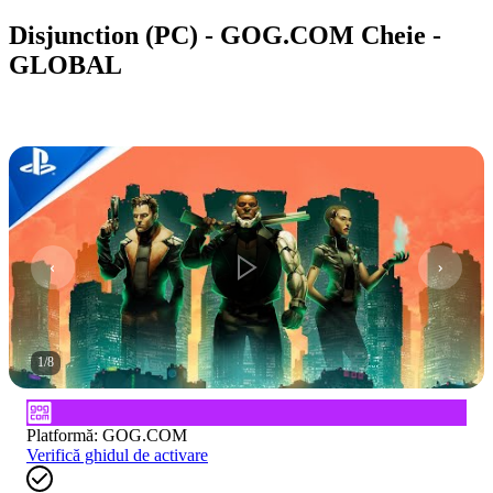
Disjunction (PC) - GOG.COM Cheie -
GLOBAL
1
/
8
Platformă
:
GOG.COM
Verifică ghidul de activare