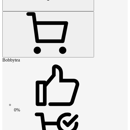
Bobbytea
0%