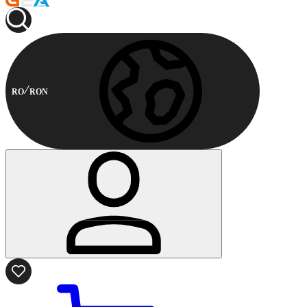
RO
RON