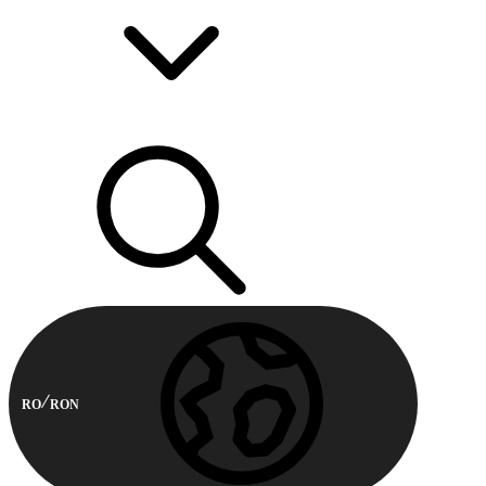
RO
RON