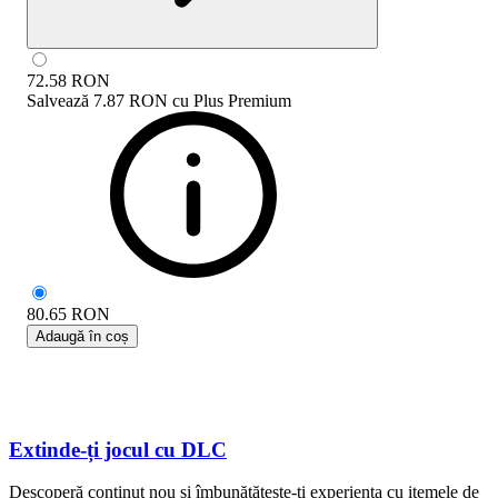
72.58
RON
Salvează
7.87 RON
cu
Plus Premium
80.65
RON
Adaugă în coș
Extinde-ți jocul cu DLC
Descoperă conținut nou și îmbunătățește-ți experiența cu itemele de