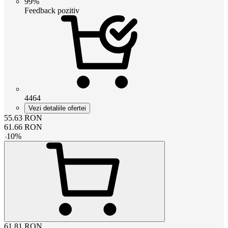
99%
Feedback pozitiv
4464
Vezi detaliile ofertei
55.63
RON
61.66
RON
-
10
%
61.81
RON