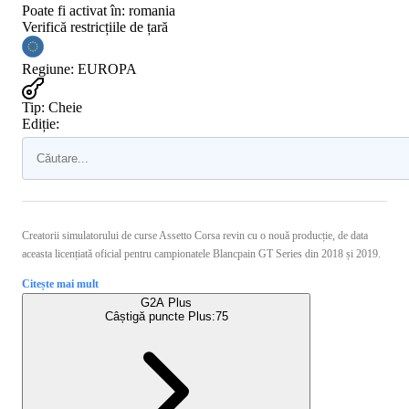
Poate fi activat în:
romania
Verifică restricțiile de țară
Regiune
:
EUROPA
Tip
:
Cheie
Ediție:
Creatorii simulatorului de curse Assetto Corsa revin cu o nouă producție, de data
aceasta licențiată oficial pentru campionatele Blancpain GT Series din 2018 și 2019.
Citește mai mult
G2A Plus
Câștigă puncte Plus:
75