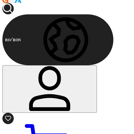
RO
RON