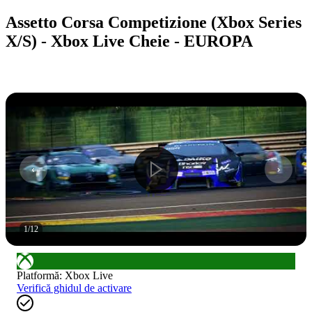
Assetto Corsa Competizione (Xbox Series
X/S) - Xbox Live Cheie - EUROPA
1
/
12
Platformă
:
Xbox Live
Verifică ghidul de activare