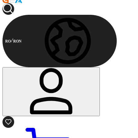
RO
RON