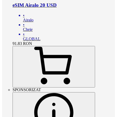
eSIM Airalo 20 USD
•
Airalo
•
Cheie
•
GLOBAL
91.83
RON
SPONSORIZAT