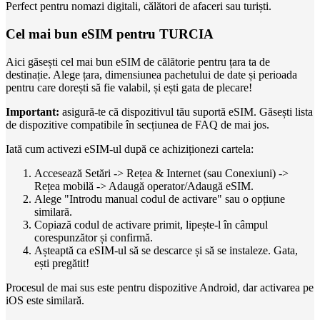
Perfect pentru nomazi digitali, călători de afaceri sau turiști.
Cel mai bun eSIM pentru TURCIA
Aici găsești cel mai bun eSIM de călătorie pentru țara ta de
destinație. Alege țara, dimensiunea pachetului de date și perioada
pentru care dorești să fie valabil, și ești gata de plecare!
Important:
asigură-te că dispozitivul tău suportă eSIM. Găsești lista
de dispozitive compatibile în secțiunea de FAQ de mai jos.
Iată cum activezi eSIM-ul după ce achiziționezi cartela:
Accesează Setări -> Rețea & Internet (sau Conexiuni) ->
Rețea mobilă -> Adaugă operator/Adaugă eSIM.
Alege "Introdu manual codul de activare" sau o opțiune
similară.
Copiază codul de activare primit, lipește-l în câmpul
corespunzător și confirmă.
Așteaptă ca eSIM-ul să se descarce și să se instaleze. Gata,
ești pregătit!
Procesul de mai sus este pentru dispozitive Android, dar activarea pe
iOS este similară.