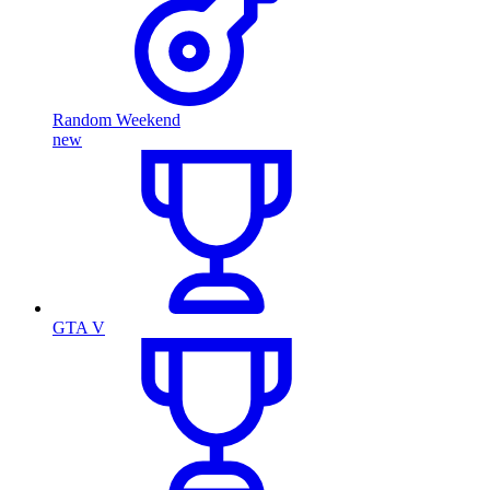
Random Weekend
new
GTA V