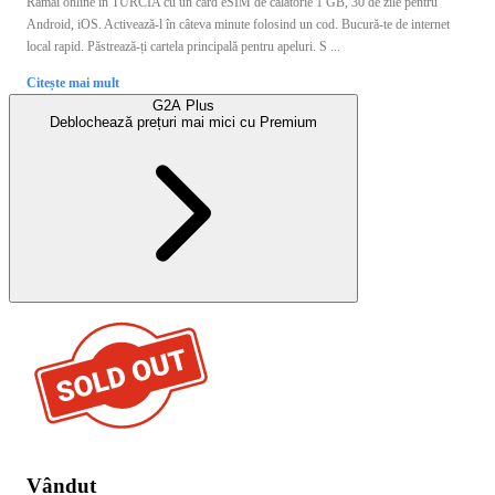
Rămâi online în TURCIA cu un card eSIM de călătorie 1 GB, 30 de zile pentru
Android, iOS. Activează-l în câteva minute folosind un cod. Bucură-te de internet
local rapid. Păstrează-ți cartela principală pentru apeluri. S ...
Citește mai mult
G2A Plus
Deblochează prețuri mai mici cu
Premium
Vândut