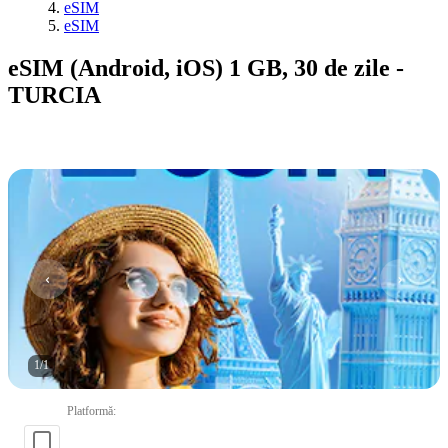
eSIM
eSIM
eSIM (Android, iOS) 1 GB, 30 de zile -
TURCIA
1
/
1
Platformă
: