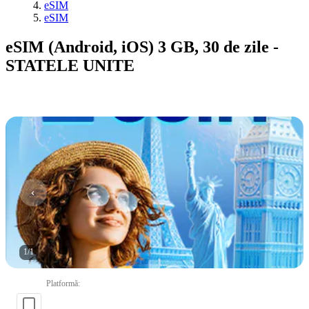
eSIM
eSIM
eSIM (Android, iOS) 3 GB, 30 de zile -
STATELE UNITE
1
/
1
Platformă
: