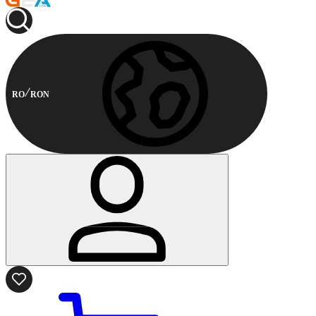
RO
RON