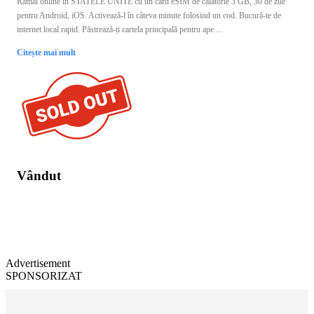
Rămâi online în STATELE UNITE cu un card eSIM de călătorie 3 GB, 30 de zile
pentru Android, iOS. Activează-l în câteva minute folosind un cod. Bucură-te de
internet local rapid. Păstrează-ți cartela principală pentru ape ...
Citește mai mult
Vândut
Advertisement
SPONSORIZAT