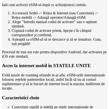
Iată cum activezi eSIM-ul după ce achiziționezi cartela:
Accesează Setări -> Rețea & Internet (sau Conexiuni) ->
Rețea mobilă -> Adaugă operator/Adaugă eSIM.
Alege "Introdu manual codul de activare" sau o opțiune
similară.
Copiază codul de activare primit, lipește-l în câmpul
corespunzător și confirmă.
Așteaptă ca eSIM-ul să se descarce și să se instaleze. Gata,
ești pregătit!
Procesul de mai sus este pentru dispozitive Android, dar activarea pe
iOS este similară.
Acces la internet mobil în STATELE UNITE
Evită taxele de roaming oriunde te-ai afla. eSIM-urile internaționale
folosesc rețelele partenerilor locali, astfel încât să nu ai costuri
suplimentare și să te bucuri de internet local la maxim, indiferent de
locație.
Caracteristici cheie
Conexiune rapidă și stabilă pe rețele internaționale de