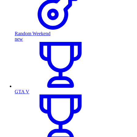
Random Weekend
new
GTA V