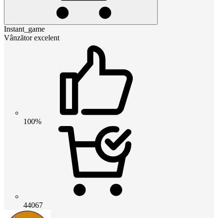
Instant_game
Vânzător excelent
100%
44067