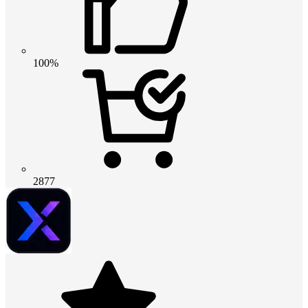
100%
2877