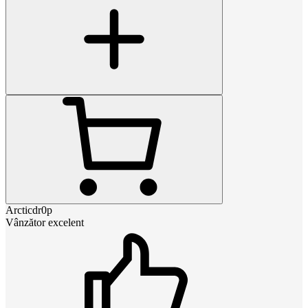
Arcticdr0p
Vânzător excelent