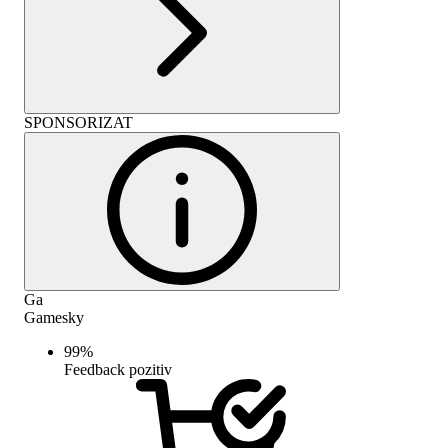
SPONSORIZAT
Ga
Gamesky
99
%
Feedback pozitiv