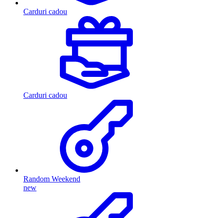
Carduri cadou
Carduri cadou
Random Weekend
new