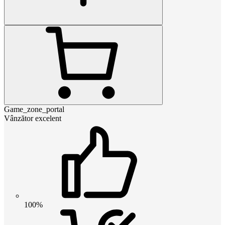
Game_zone_portal
Vânzător excelent
100%