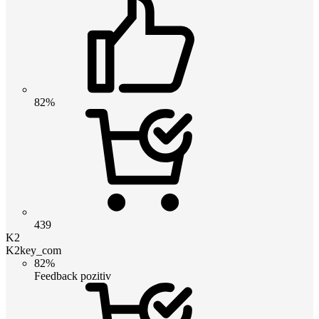
82%
439
K2
K2key_com
82%
Feedback pozitiv