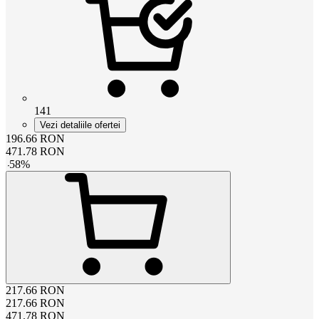
141
Vezi detaliile ofertei
196.66
RON
471.78
RON
-
58
%
217.66
RON
217.66
RON
471.78
RON