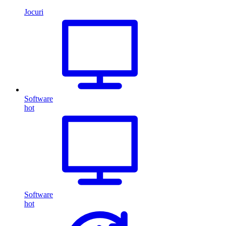
Jocuri
Software
hot
Software
hot