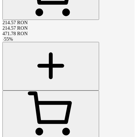
214.57
RON
214.57
RON
471.78
RON
-
55
%