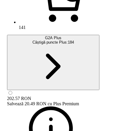
141
G2A Plus
Câștigă puncte Plus:
184
202.57
RON
Salvează
20.49 RON
cu
Plus Premium