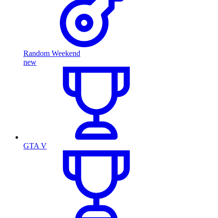
Random Weekend
new
GTA V