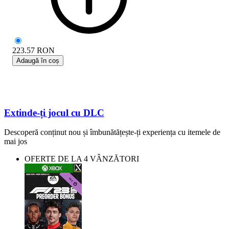
223.57
RON
Adaugă în coș
Extinde-ți jocul cu DLC
Descoperă conținut nou și îmbunătățește-ți experiența cu itemele de
mai jos
OFERTE DE LA 4 VÂNZĂTORI