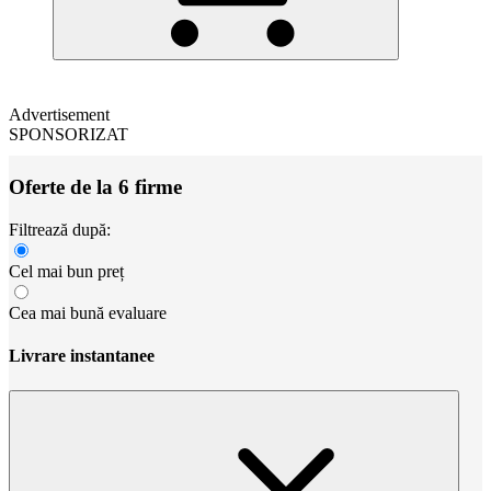
Advertisement
SPONSORIZAT
Oferte de la 6 firme
Filtrează după:
Cel mai bun preț
Cea mai bună evaluare
Livrare instantanee