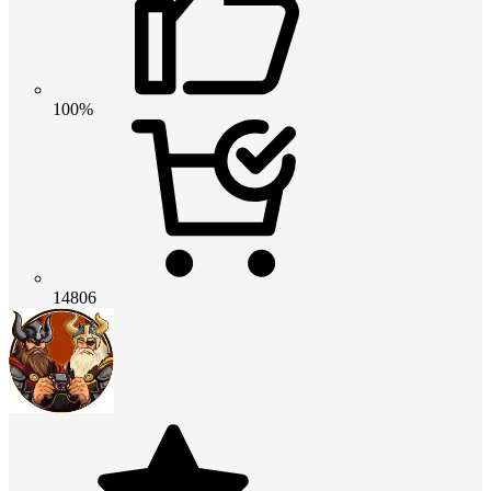
100%
14806