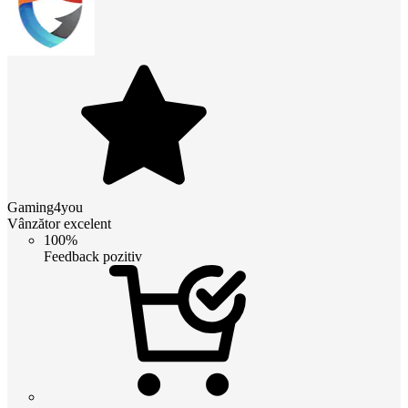
Gaming4you
Vânzător excelent
100%
Feedback pozitiv