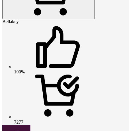
Bellakey
100%
7277