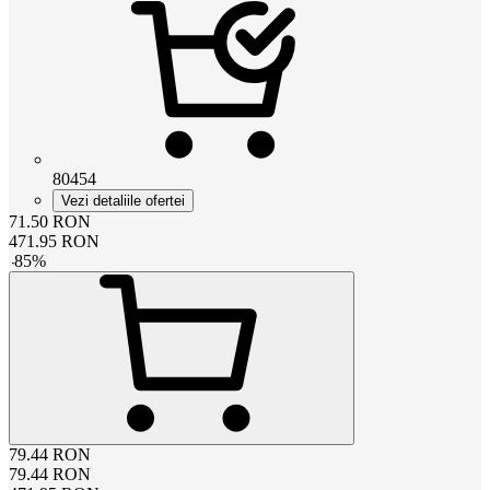
80454
Vezi detaliile ofertei
71.50
RON
471.95
RON
-
85
%
79.44
RON
79.44
RON