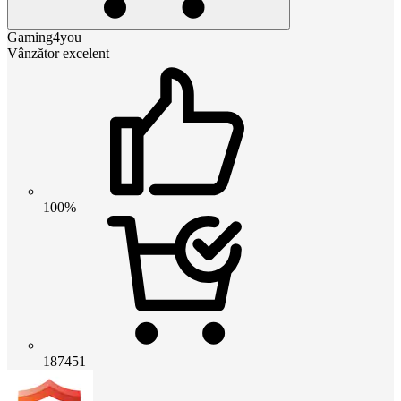
Gaming4you
Vânzător excelent
100%
187451