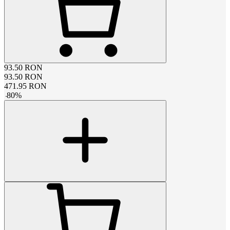
93.50
RON
93.50
RON
471.95
RON
-
80
%