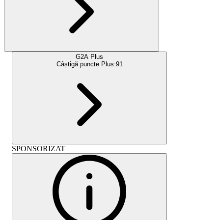
G2A Plus
Câștigă puncte Plus:
91
SPONSORIZAT