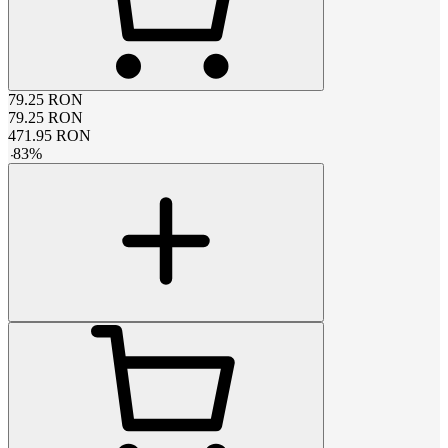
79.25
RON
79.25
RON
471.95
RON
-
83
%