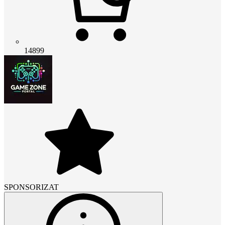
14899
SPONSORIZAT