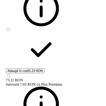
Adaugă în coș
81.23 RON
73.11
RON
Salvează
7.93 RON
cu
Plus Premium