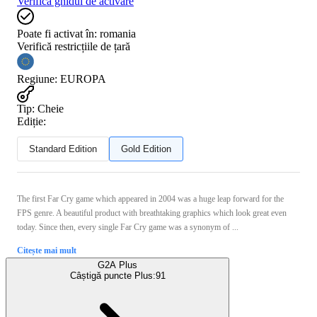
Verifică ghidul de activare
Poate fi activat în:
romania
Verifică restricțiile de țară
Regiune
:
EUROPA
Tip
:
Cheie
Ediție:
Standard Edition
Gold Edition
The first Far Cry game which appeared in 2004 was a huge leap forward for the
FPS genre. A beautiful product with breathtaking graphics which look great even
today. Since then, every single Far Cry game was a synonym of ...
Citește mai mult
G2A Plus
Câștigă puncte Plus:
91