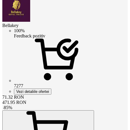
Bellakey
100%
Feedback pozitiv
7277
Vezi detaliile ofertei
71.32
RON
471.95
RON
-
85
%