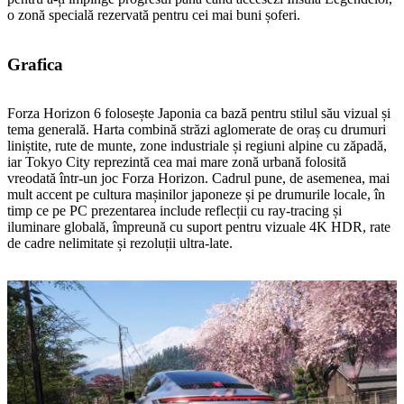
o zonă specială rezervată pentru cei mai buni șoferi.
Grafica
Forza Horizon 6 folosește Japonia ca bază pentru stilul său vizual și
tema generală. Harta combină străzi aglomerate de oraș cu drumuri
liniștite, rute de munte, zone industriale și regiuni alpine cu zăpadă,
iar Tokyo City reprezintă cea mai mare zonă urbană folosită
vreodată într‑un joc Forza Horizon. Cadrul pune, de asemenea, mai
mult accent pe cultura mașinilor japoneze și pe drumurile locale, în
timp ce pe PC prezentarea include reflecții cu ray‑tracing și
iluminare globală, împreună cu suport pentru vizuale 4K HDR, rate
de cadre nelimitate și rezoluții ultra‑late.