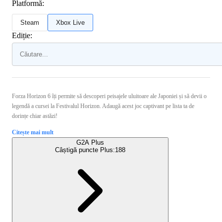
Platformă:
Steam
Xbox Live
Ediție:
Forza Horizon 6 îți permite să descoperi peisajele uluitoare ale Japoniei și să devii o
legendă a cursei la Festivalul Horizon. Adaugă acest joc captivant pe lista ta de
dorințe chiar astăzi!
Citește mai mult
G2A Plus
Câștigă puncte Plus:
188