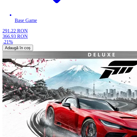
Base Game
291.22
RON
366.93
RON
-
21
%
Adaugă în coș