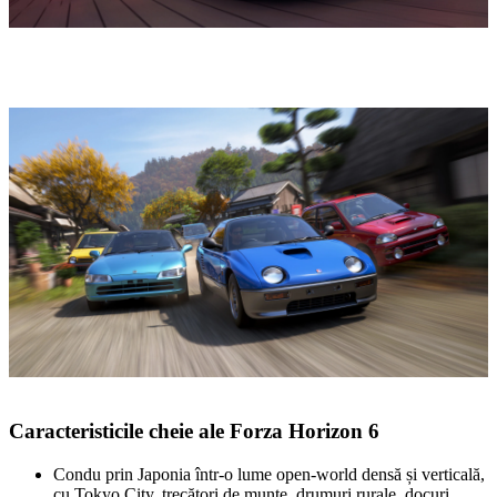
Caracteristicile cheie ale Forza Horizon 6
Condu prin Japonia într‑o lume open‑world densă și verticală,
cu Tokyo City, trecători de munte, drumuri rurale, docuri,