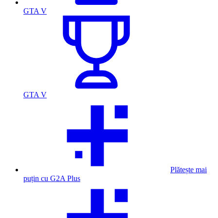
GTA V
GTA V
Plătește mai
puțin cu G2A Plus