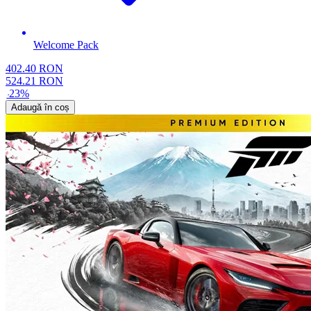
Welcome Pack
402.40
RON
524.21
RON
-
23
%
Adaugă în coș