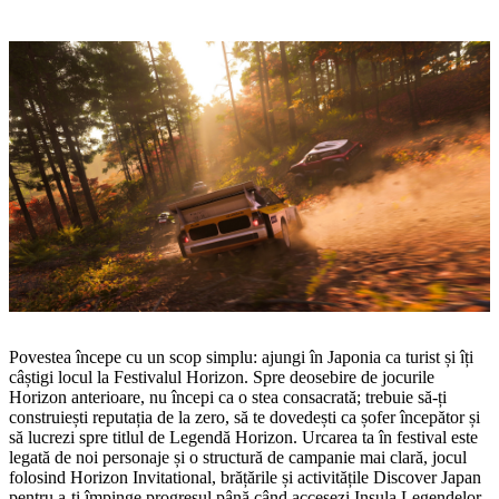
Povestea începe cu un scop simplu: ajungi în Japonia ca turist și îți
câștigi locul la Festivalul Horizon. Spre deosebire de jocurile
Horizon anterioare, nu începi ca o stea consacrată; trebuie să‑ți
construiești reputația de la zero, să te dovedești ca șofer începător și
să lucrezi spre titlul de Legendă Horizon. Urcarea ta în festival este
legată de noi personaje și o structură de campanie mai clară, jocul
folosind Horizon Invitational, brățările și activitățile Discover Japan
pentru a‑ți împinge progresul până când accesezi Insula Legendelor,