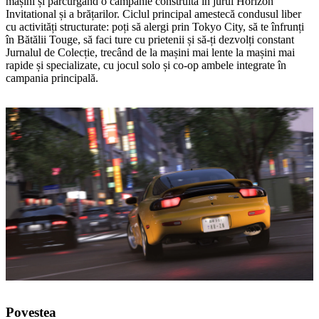
mașini și parcurgând o campanie construită în jurul Horizon
Invitational și a brățarilor. Ciclul principal amestecă condusul liber
cu activități structurate: poți să alergi prin Tokyo City, să te înfrunți
în Bătălii Touge, să faci ture cu prietenii și să‑ți dezvolți constant
Jurnalul de Colecție, trecând de la mașini mai lente la mașini mai
rapide și specializate, cu jocul solo și co‑op ambele integrate în
campania principală.
Povestea