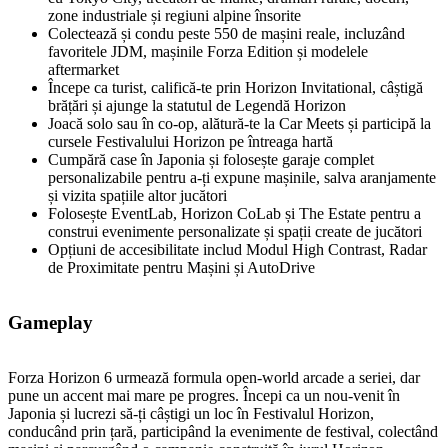
zone industriale și regiuni alpine însorite
Colectează și condu peste 550 de mașini reale, incluzând
favoritele JDM, mașinile Forza Edition și modelele
aftermarket
Începe ca turist, califică‑te prin Horizon Invitational, câștigă
brățări și ajunge la statutul de Legendă Horizon
Joacă solo sau în co‑op, alătură‑te la Car Meets și participă la
cursele Festivalului Horizon pe întreaga hartă
Cumpără case în Japonia și folosește garaje complet
personalizabile pentru a‑ți expune mașinile, salva aranjamente
și vizita spațiile altor jucători
Folosește EventLab, Horizon CoLab și The Estate pentru a
construi evenimente personalizate și spații create de jucători
Opțiuni de accesibilitate includ Modul High Contrast, Radar
de Proximitate pentru Mașini și AutoDrive
Gameplay
Forza Horizon 6 urmează formula open‑world arcade a seriei, dar
pune un accent mai mare pe progres. Începi ca un nou‑venit în
Japonia și lucrezi să‑ți câștigi un loc în Festivalul Horizon,
conducând prin țară, participând la evenimente de festival, colectând