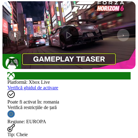
1
/
12
Platformă
:
Xbox Live
Verifică ghidul de activare
Poate fi activat în:
romania
Verifică restricțiile de țară
Regiune
:
EUROPA
Tip
:
Cheie