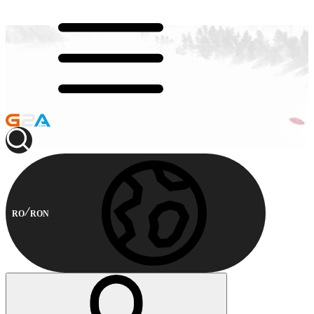
RO
RON