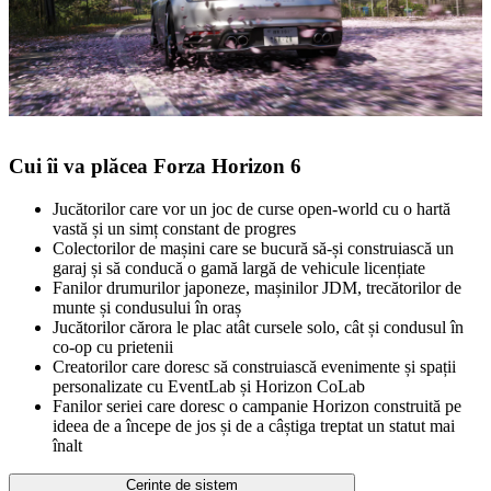
Cui îi va plăcea Forza Horizon 6
Jucătorilor care vor un joc de curse open‑world cu o hartă
vastă și un simț constant de progres
Colectorilor de mașini care se bucură să‑și construiască un
garaj și să conducă o gamă largă de vehicule licențiate
Fanilor drumurilor japoneze, mașinilor JDM, trecătorilor de
munte și condusului în oraș
Jucătorilor cărora le plac atât cursele solo, cât și condusul în
co‑op cu prietenii
Creatorilor care doresc să construiască evenimente și spații
personalizate cu EventLab și Horizon CoLab
Fanilor seriei care doresc o campanie Horizon construită pe
ideea de a începe de jos și de a câștiga treptat un statut mai
înalt
Cerințe de sistem