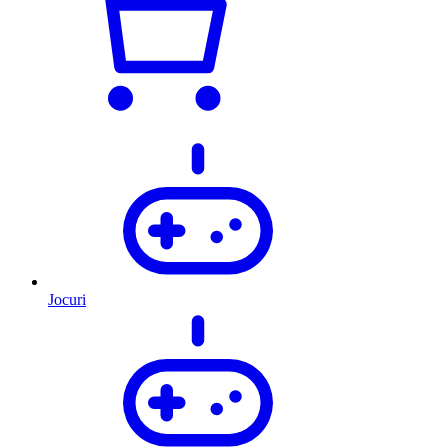
Jocuri