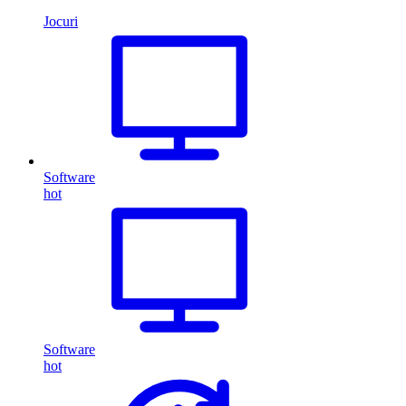
Jocuri
Software
hot
Software
hot