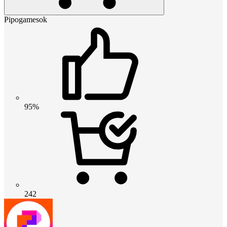
Pipogamesok
95%
242