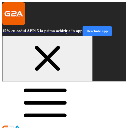
15% cu codul APP15 la prima achiziție în app
Deschide app