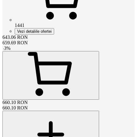
1441
Vezi detaliile ofertei
643.06
RON
659.69
RON
-
3
%
660.10
RON
660.10
RON