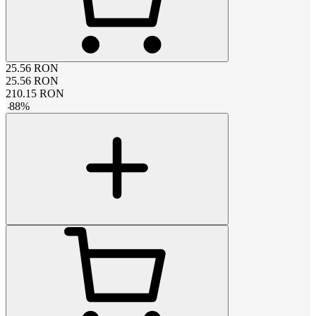
25.56
RON
25.56
RON
210.15
RON
-
88
%