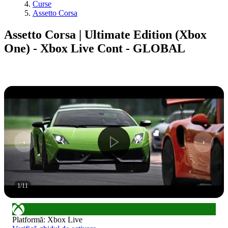
Curse
Assetto Corsa
Assetto Corsa | Ultimate Edition (Xbox
One) - Xbox Live Cont - GLOBAL
1
/
11
Platformă
:
Xbox Live