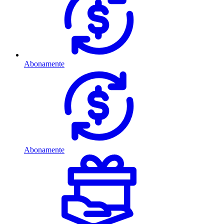
Abonamente
Abonamente