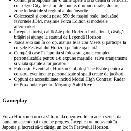
Condu prin Japonia într‑o lume open‑world densă și verticală,
cu Tokyo City, trecători de munte, drumuri rurale, docuri,
zone industriale și regiuni alpine însorite
Colectează și condu peste 550 de mașini reale, incluzând
favoritele JDM, mașinile Forza Edition și modelele
aftermarket
Începe ca turist, califică‑te prin Horizon Invitational, câștigă
brățări și ajunge la statutul de Legendă Horizon
Joacă solo sau în co‑op, alătură‑te la Car Meets și participă la
cursele Festivalului Horizon pe întreaga hartă
Cumpără case în Japonia și folosește garaje complet
personalizabile pentru a‑ți expune mașinile, salva aranjamente
și vizita spațiile altor jucători
Folosește EventLab, Horizon CoLab și The Estate pentru a
construi evenimente personalizate și spații create de jucători
Opțiuni de accesibilitate includ Modul High Contrast, Radar
de Proximitate pentru Mașini și AutoDrive
Gameplay
Forza Horizon 6 urmează formula open‑world arcade a seriei, dar
pune un accent mai mare pe progres. Începi ca un nou‑venit în
Japonia și lucrezi să‑ți câștigi un loc în Festivalul Horizon,