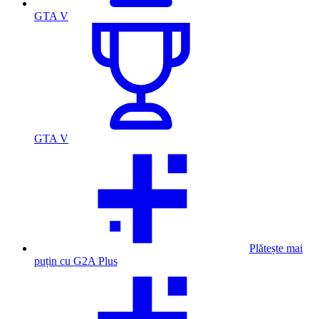
GTA V
GTA V
Plătește mai
puțin cu G2A Plus