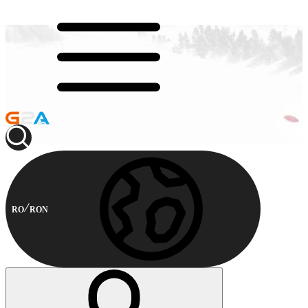
RO
RON