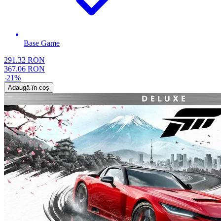
Base Game
291.32
RON
367.06
RON
-
21
%
Adaugă în coș