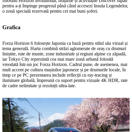
folosind Horizon Invitational, brățările și activitățile Discover Japan
pentru a‑ți împinge progresul până când accesezi Insula Legendelor,
o zonă specială rezervată pentru cei mai buni șoferi.
Grafica
Forza Horizon 6 folosește Japonia ca bază pentru stilul său vizual și
tema generală. Harta combină străzi aglomerate de oraș cu drumuri
liniștite, rute de munte, zone industriale și regiuni alpine cu zăpadă,
iar Tokyo City reprezintă cea mai mare zonă urbană folosită
vreodată într‑un joc Forza Horizon. Cadrul pune, de asemenea, mai
mult accent pe cultura mașinilor japoneze și pe drumurile locale, în
timp ce pe PC prezentarea include reflecții cu ray‑tracing și
iluminare globală, împreună cu suport pentru vizuale 4K HDR, rate
de cadre nelimitate și rezoluții ultra‑late.