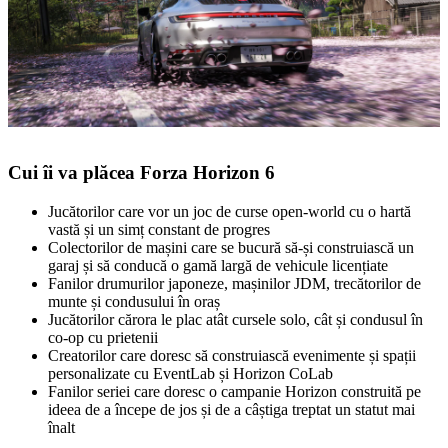
Cui îi va plăcea Forza Horizon 6
Jucătorilor care vor un joc de curse open‑world cu o hartă
vastă și un simț constant de progres
Colectorilor de mașini care se bucură să‑și construiască un
garaj și să conducă o gamă largă de vehicule licențiate
Fanilor drumurilor japoneze, mașinilor JDM, trecătorilor de
munte și condusului în oraș
Jucătorilor cărora le plac atât cursele solo, cât și condusul în
co‑op cu prietenii
Creatorilor care doresc să construiască evenimente și spații
personalizate cu EventLab și Horizon CoLab
Fanilor seriei care doresc o campanie Horizon construită pe
ideea de a începe de jos și de a câștiga treptat un statut mai
înalt