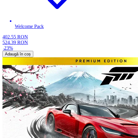
Welcome Pack
402.55
RON
524.39
RON
-
23
%
Adaugă în coș