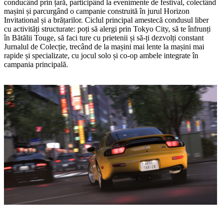
conducând prin țară, participând la evenimente de festival, colectând
mașini și parcurgând o campanie construită în jurul Horizon
Invitational și a brățarilor. Ciclul principal amestecă condusul liber
cu activități structurate: poți să alergi prin Tokyo City, să te înfrunți
în Bătălii Touge, să faci ture cu prietenii și să‑ți dezvolți constant
Jurnalul de Colecție, trecând de la mașini mai lente la mașini mai
rapide și specializate, cu jocul solo și co‑op ambele integrate în
campania principală.