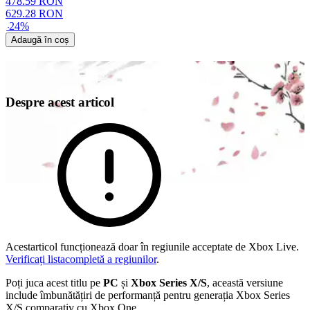
478.59
RON
629.28
RON
-
24
%
Adaugă în coș
Despre acest articol
Acestarticol funcționează doar în regiunile acceptate de Xbox Live.
Verificați listacompletă a regiunilor
.
Poți juca acest titlu pe
PC
și
Xbox Series X/S
, această versiune
include îmbunătățiri de performanță pentru generația Xbox Series
X/S comparativ cu Xbox One.