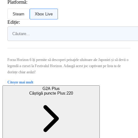
Platformă:
Steam
Xbox Live
Ediție:
Forza Horizon 6 îți permite să descoperi peisajele uluitoare ale Japoniei și să devii o
legendă a cursei la Festivalul Horizon. Adaugă acest joc captivant pe lista ta de
dorințe chiar astăzi!
Citește mai mult
G2A Plus
Câștigă puncte Plus:
220