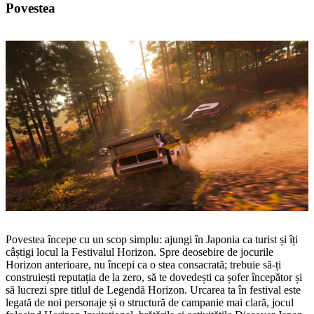
Povestea
Povestea începe cu un scop simplu: ajungi în Japonia ca turist și îți
câștigi locul la Festivalul Horizon. Spre deosebire de jocurile
Horizon anterioare, nu începi ca o stea consacrată; trebuie să‑ți
construiești reputația de la zero, să te dovedești ca șofer începător și
să lucrezi spre titlul de Legendă Horizon. Urcarea ta în festival este
legată de noi personaje și o structură de campanie mai clară, jocul