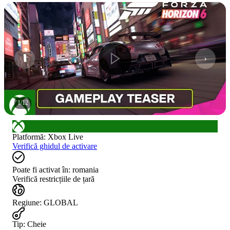
1
/
12
Platformă
:
Xbox Live
Verifică ghidul de activare
Poate fi activat în:
romania
Verifică restricțiile de țară
Regiune
:
GLOBAL
Tip
:
Cheie