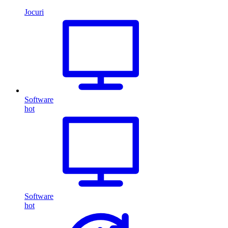
Jocuri
Software
hot
Software
hot