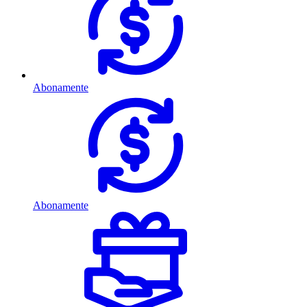
Abonamente
Abonamente