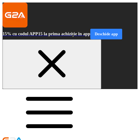
15% cu codul APP15 la prima achiziție în app
Deschide app