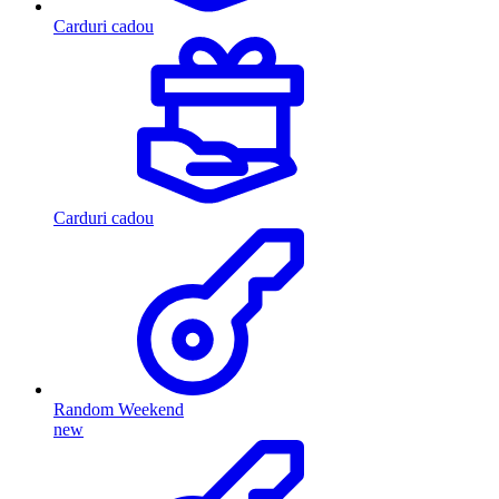
Carduri cadou
Carduri cadou
Random Weekend
new