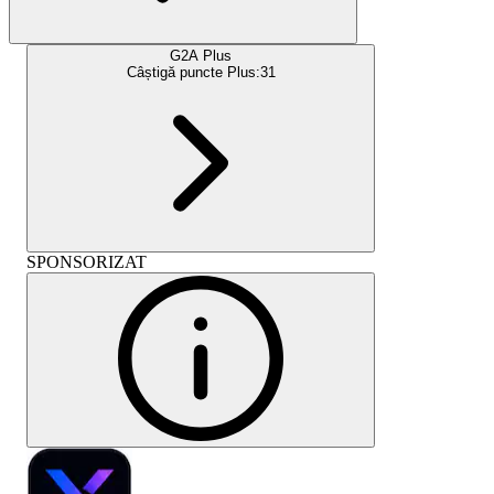
G2A Plus
Câștigă puncte Plus:
31
SPONSORIZAT