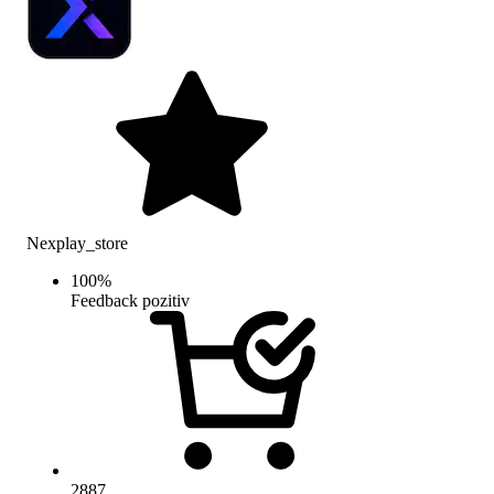
Nexplay_store
100
%
Feedback pozitiv
2887