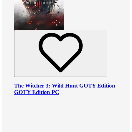
The Witcher 3: Wild Hunt GOTY Edition
GOTY Edition PC