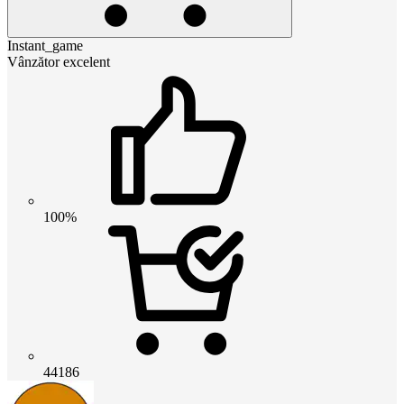
Instant_game
Vânzător excelent
100%
44186