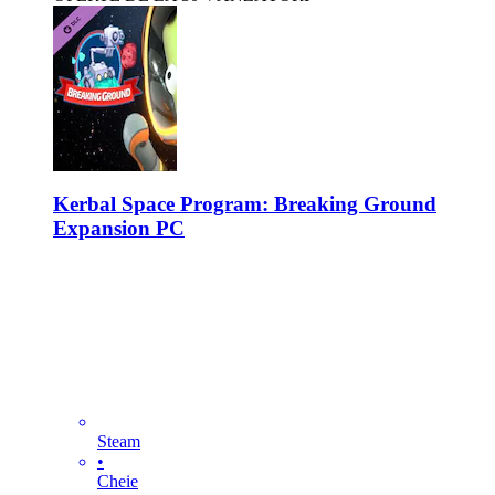
Kerbal Space Program: Breaking Ground
Expansion PC
Steam
•
Cheie