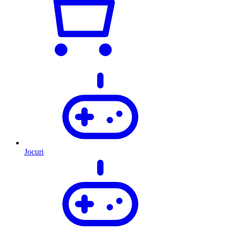
Jocuri