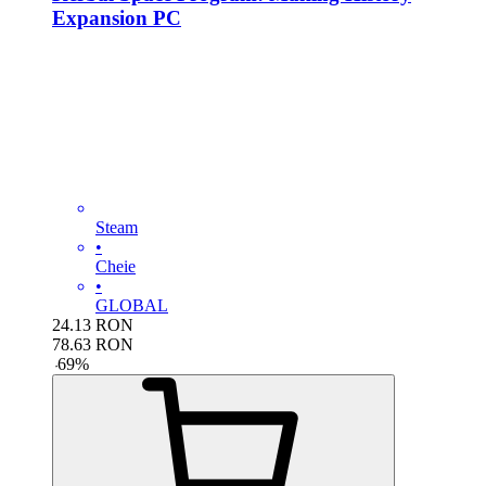
Expansion PC
Steam
•
Cheie
•
GLOBAL
24.13
RON
78.63
RON
-
69
%