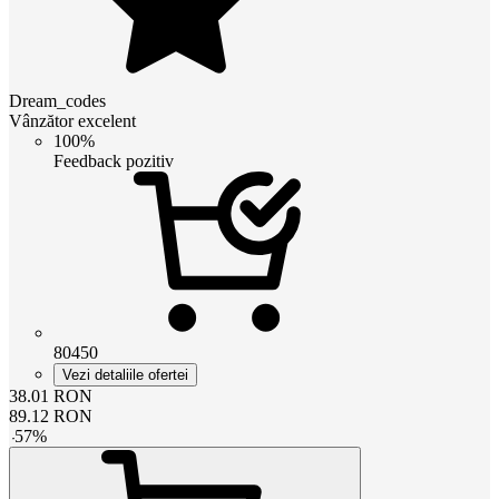
Dream_codes
Vânzător excelent
100%
Feedback pozitiv
80450
Vezi detaliile ofertei
38.01
RON
89.12
RON
-
57
%