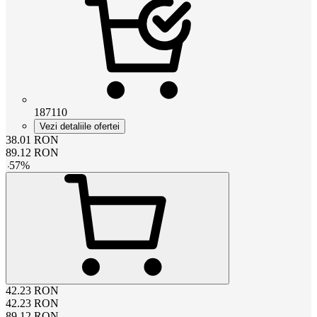
187110
Vezi detaliile ofertei
38.01
RON
89.12
RON
-
57
%
42.23
RON
42.23
RON
89.12
RON