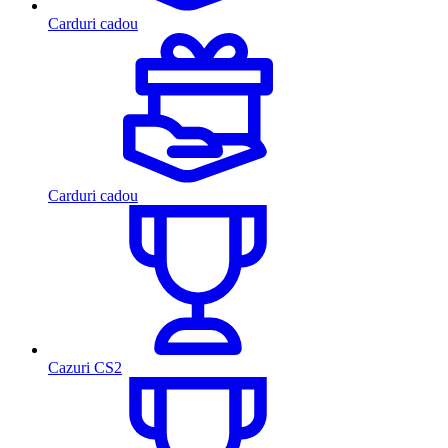
Carduri cadou
Carduri cadou
Cazuri CS2