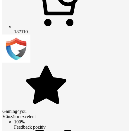
187110
Gaming4you
Vânzător excelent
100%
Feedback pozitiv