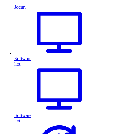
Jocuri
Software
hot
Software
hot