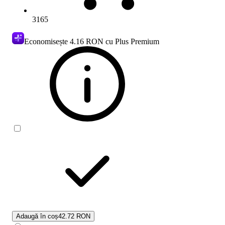
3165
Economisește
4.16 RON
cu Plus Premium
Adaugă în coș
42.72 RON