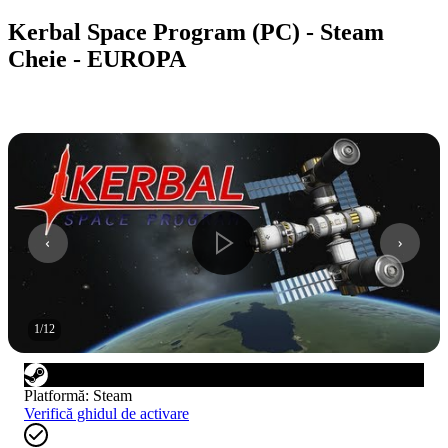
Kerbal Space Program (PC) - Steam
Cheie - EUROPA
1
/
12
Platformă
:
Steam
Verifică ghidul de activare