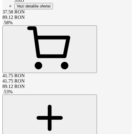
3165
Vezi detaliile ofertei
37.58
RON
89.12
RON
-
58
%
41.75
RON
41.75
RON
89.12
RON
-
53
%