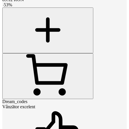
-
53
%
Dream_codes
Vânzător excelent