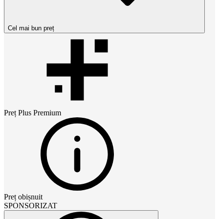
Cel mai bun preț
Preț
Plus Premium
Preț obișnuit
SPONSORIZAT