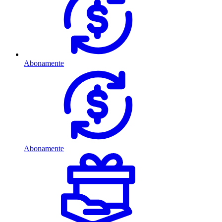
Abonamente
Abonamente