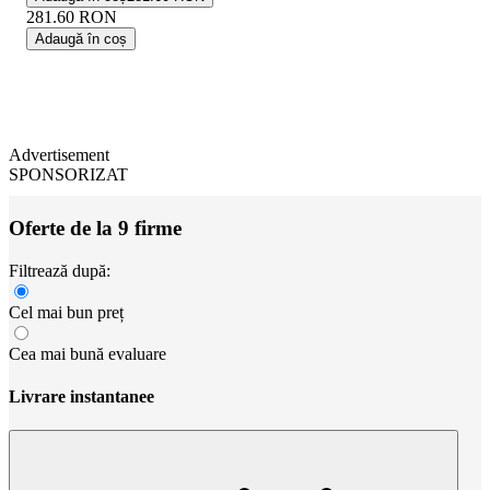
281.60
RON
Adaugă în coș
Advertisement
SPONSORIZAT
Oferte de la 9 firme
Filtrează după:
Cel mai bun preț
Cea mai bună evaluare
Livrare instantanee