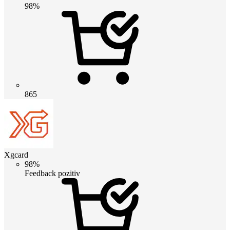
98%
865
Xgcard
98%
Feedback pozitiv