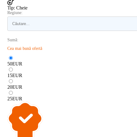
Tip
:
Cheie
Regiune:
Sumă:
Cea mai bună ofertă
50
EUR
15
EUR
20
EUR
25
EUR