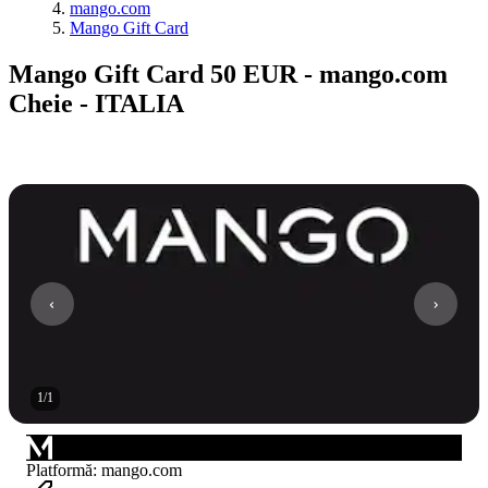
mango.com
Mango Gift Card
Mango Gift Card 50 EUR - mango.com
Cheie - ITALIA
1
/
1
Platformă
:
mango.com