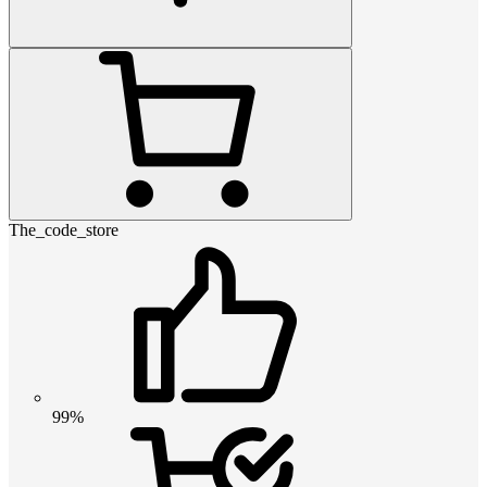
The_code_store
99%