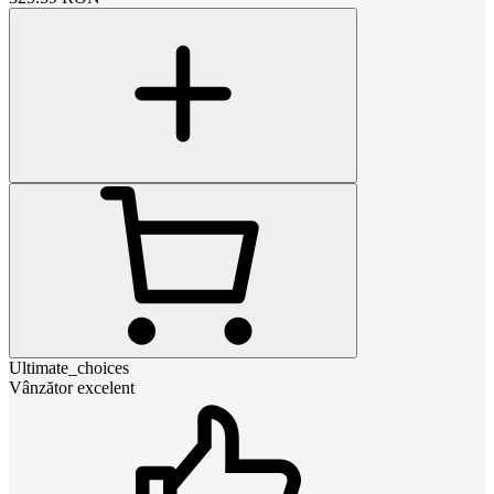
Ultimate_choices
Vânzător excelent