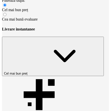
Filtrează după:
Cel mai bun preț
Cea mai bună evaluare
Livrare instantanee
Cel mai bun preț