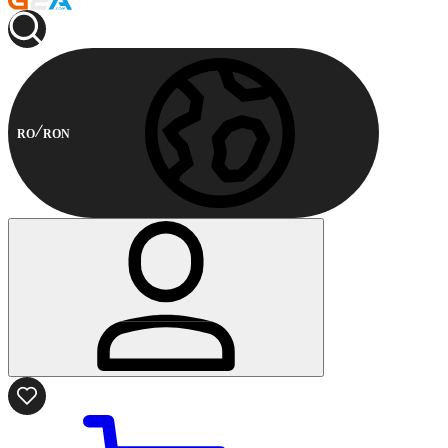
RO
RON