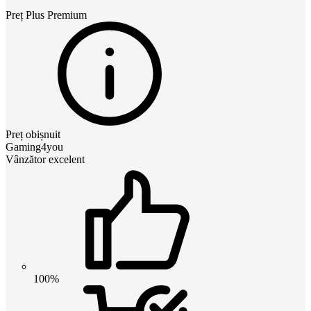
Preț
Plus Premium
Preț obișnuit
Gaming4you
Vânzător excelent
100%