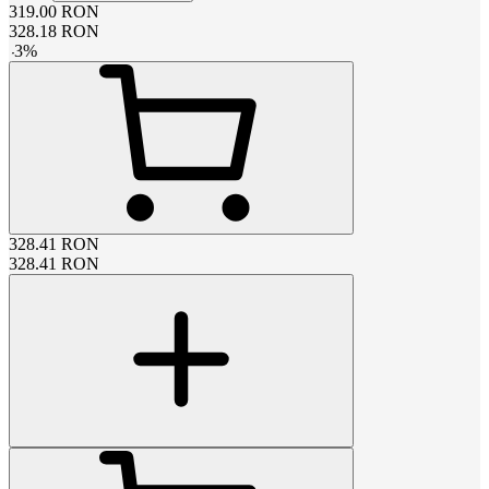
319.00
RON
328.18
RON
-
3
%
328.41
RON
328.41
RON