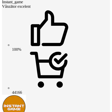
Instant_game
Vânzător excelent
100%
44166