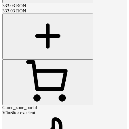
333.03
RON
333.03
RON
Game_zone_portal
Vânzător excelent