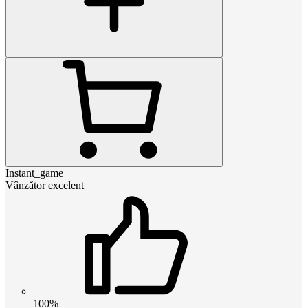
Instant_game
Vânzător excelent
100%