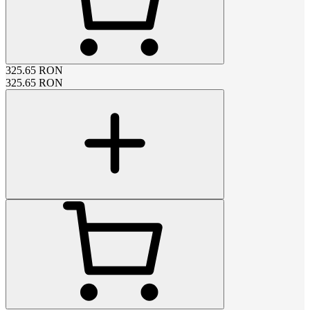
325.65
RON
325.65
RON