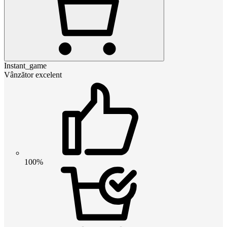
Instant_game
Vânzător excelent
100%