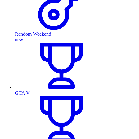
Random Weekend
new
GTA V