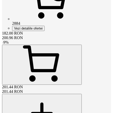
2884
Vezi detaliile ofertei
182.00
RON
200.96
RON
-
9
%
201.44
RON
201.44
RON