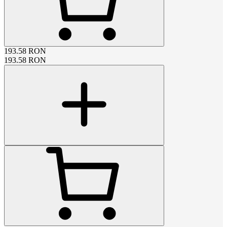
193.58
RON
193.58
RON