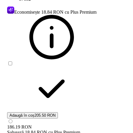
Economisește
18.84 RON
cu Plus Premium
Adaugă în coș
205.50 RON
186.19
RON
Salvează
18.84 RON
cu
Plus Premium