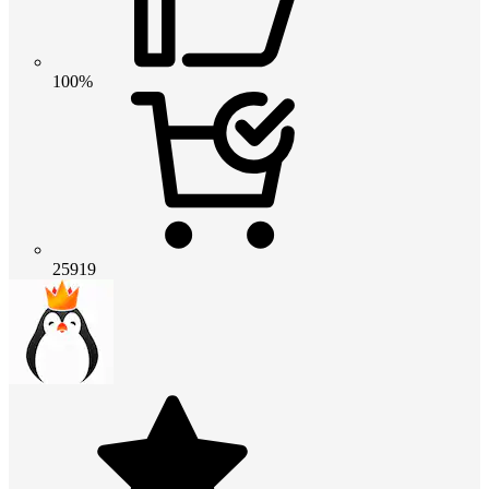
100%
25919