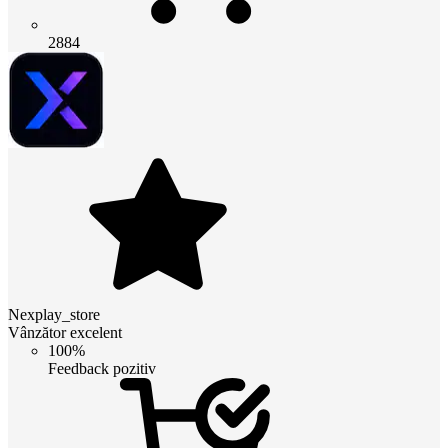
2884
Nexplay_store
Vânzător excelent
100%
Feedback pozitiv