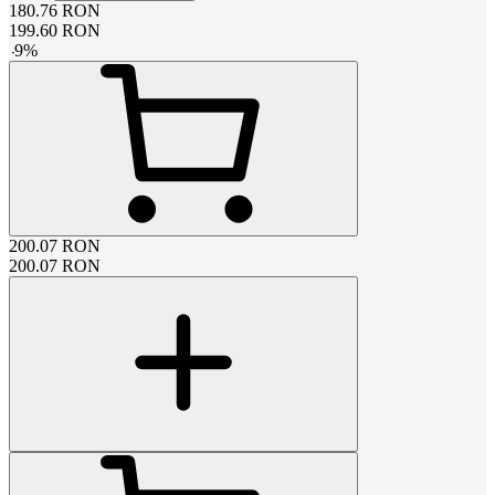
180.76
RON
199.60
RON
-
9
%
200.07
RON
200.07
RON