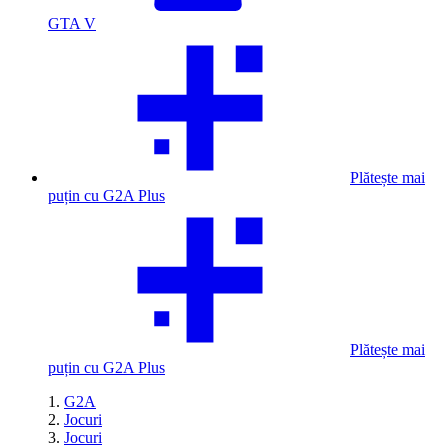
GTA V
Plătește mai
puțin cu G2A Plus
Plătește mai
puțin cu G2A Plus
G2A
Jocuri
Jocuri