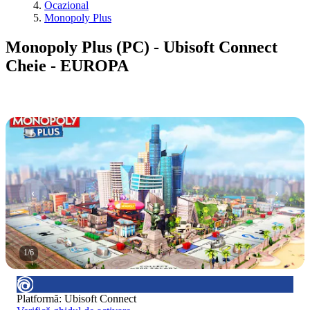
Ocazional
Monopoly Plus
Monopoly Plus (PC) - Ubisoft Connect
Cheie - EUROPA
1
/
6
Platformă
:
Ubisoft Connect