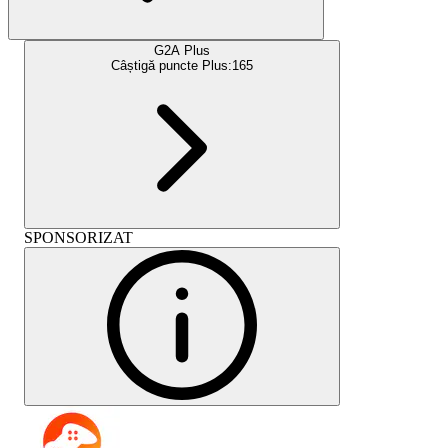
G2A Plus
Câștigă puncte Plus:
165
SPONSORIZAT