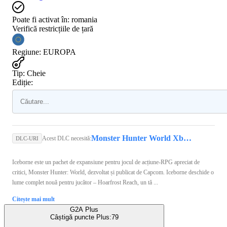
Poate fi activat în:
romania
Verifică restricțiile de țară
Regiune
:
EUROPA
Tip
:
Cheie
Ediție:
Monster Hunter World Xbox Live Key Xbox One EUROPE
Acest DLC necesită:
DLC-URI
Iceborne este un pachet de expansiune pentru jocul de acțiune-RPG apreciat de
critici, Monster Hunter: World, dezvoltat și publicat de Capcom. Iceborne deschide o
lume complet nouă pentru jucător – Hoarfrost Reach, un tă ...
Citește mai mult
G2A Plus
Câștigă puncte Plus:
79