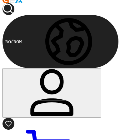
RO
RON